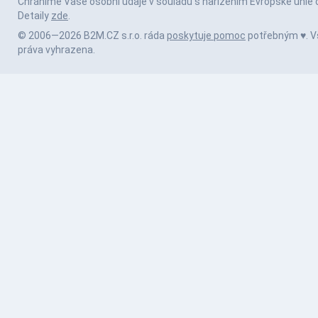
Chráníme Vaše osobní údaje v souladu s nařízením Evropské unie 
Detaily
zde
.
© 2006—2026 B2M.CZ s.r.o. ráda
poskytuje pomoc
potřebným ♥️. 
práva vyhrazena.