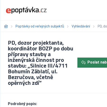
Poptávky od veřejných subjektů
Vyhledávání
PD, do
PD, dozor projektanta,
koordinátor BOZP po dobu
přípravy stavby a
inženýrská činnost pro
Poslat nab
stavbu: „Silnice III/4711
Bohumín Záblatí, ul.
Bezručova, včetně
opěrných zdí”
Podrobný popis: