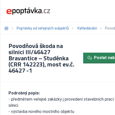
Poptávky od veřejných subjektů
Vyhledávání
Povod
Povodňová škoda na
silnici III/46427
Bravantice – Studénka
Poslat nab
(CRR 142223), most ev.č.
46427 -1
Podrobný popis:
- předmětem veřejné zakázky j provedení stavebních prací
silnici
- výstavba nového mostního objektu