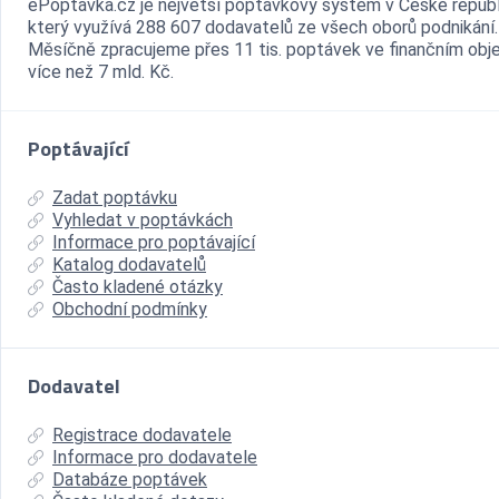
ePoptávka.cz je největší poptávkový systém v České republ
který využívá 288 607 dodavatelů ze všech oborů podnikání.
Měsíčně zpracujeme přes 11 tis. poptávek ve finančním ob
více než 7 mld. Kč.
Poptávající
Zadat poptávku
Vyhledat v poptávkách
Informace pro poptávající
Katalog dodavatelů
Často kladené otázky
Obchodní podmínky
Dodavatel
Registrace dodavatele
Informace pro dodavatele
Databáze poptávek