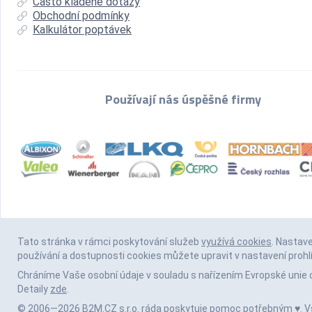
Často kladené dotazy
Obchodní podmínky
Kalkulátor poptávek
Používají nás úspěšné firmy
Tato stránka v rámci poskytování služeb
využívá cookies
. Nastav
používání a dostupnosti cookies můžete upravit v nastavení prohl
Chráníme Vaše osobní údaje v souladu s nařízením Evropské unie 
Detaily
zde
.
© 2006—2026 B2M.CZ s.r.o. ráda
poskytuje pomoc
potřebným ♥️. 