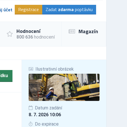
Registrace
Zadat
zdarma
poptávku
j účet
Hodnocení
Magazín
800 636
hodnocení
Ilustrativní obrázek
ídku
Datum zadání
8. 7. 2026 10:06
Do expirace