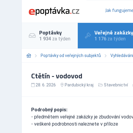
Jak fungujem
Poptávky
Veřejné zakázk
1 934
za týden
1 176
za týden
Poptávky od veřejných subjektů
Vyhledáván
Ctětín - vodovod
28. 6. 2026
Pardubický kraj
Stavebnictví
Podrobný popis:
- předmětem veřejné zakázky je zbudování vodo
- veškeré podrobnosti naleznete v příloze