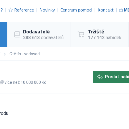
e?
Reference
Novinky
Centrum pomoci
Kontakt
Mů
y
Dodavatelé
Tržiště
288 613
dodavatelů
177 142
nabídek
í
Ctětín - vodovod
Poslat nab
více než 10 000 000 Kč
vodu