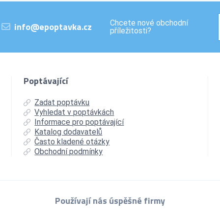
Chcete nové obchodní
info@epoptavka.cz
příležitosti?
Poptávající
Zadat poptávku
Vyhledat v poptávkách
Informace pro poptávající
Katalog dodavatelů
Často kladené otázky
Obchodní podmínky
Používají nás úspěšné firmy