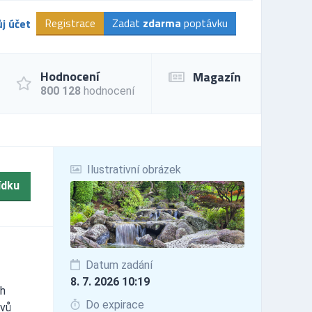
Registrace
Zadat
zdarma
poptávku
j účet
Hodnocení
Magazín
800 128
hodnocení
Ilustrativní obrázek
ídku
Datum zadání
8. 7. 2026 10:19
ch
Do expirace
yvů