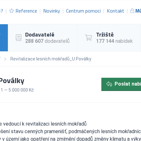
e?
Reference
Novinky
Centrum pomoci
Kontakt
Mů
y
Dodavatelé
Tržiště
288 607
dodavatelů
177 144
nabídek
í
Revitalizace lesních mokřadů_U Poválky
Poválky
Poslat nab
1 — 5 000 000 Kč
 vedoucí k revitalizaci lesních mokřadů
epšení stavu cenných pramenišť, podmáčených lesních mokřadní
 v území jako opatření na zmírnění dopadů změny klimatu a výk