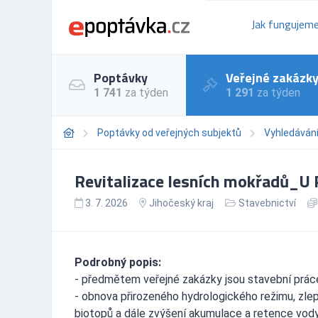
Jak fungujem
Poptávky
Veřejné zakázk
1 741
za týden
1 291
za týden
Poptávky od veřejných subjektů
Vyhledáván
Revitalizace lesních mokřadů_U 
3. 7. 2026
Jihočeský kraj
Stavebnictví
Podrobný popis:
- předmětem veřejné zakázky jsou stavební práce
- obnova přirozeného hydrologického režimu, zl
biotopů a dále zvýšení akumulace a retence vody