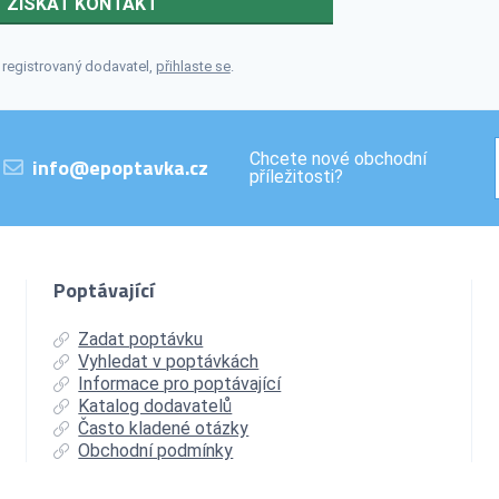
ZÍSKAT KONTAKT
 registrovaný dodavatel,
přihlaste se
.
Chcete nové obchodní
info@epoptavka.cz
příležitosti?
Poptávající
Zadat poptávku
Vyhledat v poptávkách
Informace pro poptávající
Katalog dodavatelů
Často kladené otázky
Obchodní podmínky