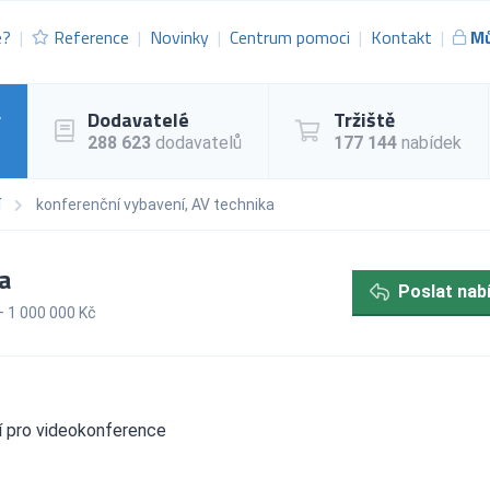
e?
Reference
Novinky
Centrum pomoci
Kontakt
Mů
y
Dodavatelé
Tržiště
288 623
dodavatelů
177 144
nabídek
í
konferenční vybavení, AV technika
a
Poslat nab
 1 000 000 Kč
í pro videokonference