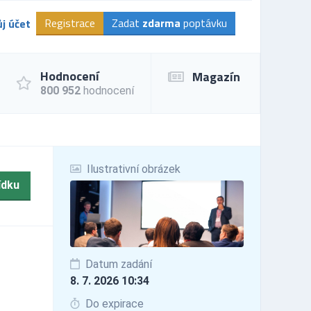
Registrace
Zadat
zdarma
poptávku
j účet
Hodnocení
Magazín
800 952
hodnocení
Ilustrativní obrázek
ídku
Datum zadání
8. 7. 2026 10:34
Do expirace