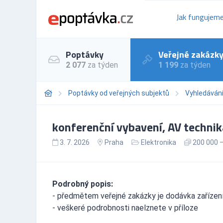
Jak fungujem
Poptávky
Veřejné zakázk
2 077
za týden
1 199
za týden
Poptávky od veřejných subjektů
Vyhledáván
konferenční vybavení, AV technik
3. 7. 2026
Praha
Elektronika
200 000 —
Podrobný popis:
- předmětem veřejné zakázky je dodávka zařízen
- veškeré podrobnosti naelznete v příloze