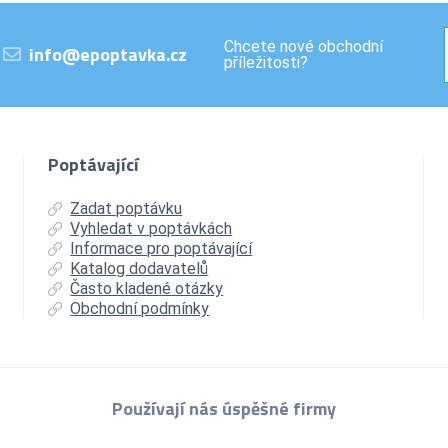
Chcete nové obchodní
info@epoptavka.cz
příležitosti?
Poptávající
Zadat poptávku
Vyhledat v poptávkách
Informace pro poptávající
Katalog dodavatelů
Často kladené otázky
Obchodní podmínky
Používají nás úspěšné firmy