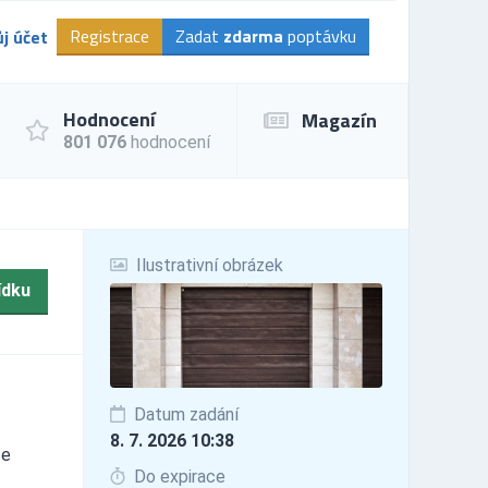
Registrace
Zadat
zdarma
poptávku
j účet
Hodnocení
Magazín
801 076
hodnocení
Ilustrativní obrázek
ídku
Datum zadání
8. 7. 2026 10:38
že
Do expirace