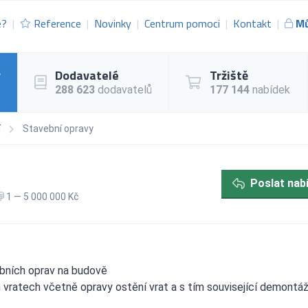
e?
Reference
Novinky
Centrum pomoci
Kontakt
Mů
y
Dodavatelé
Tržiště
288 623
dodavatelů
177 144
nabídek
í
Stavební opravy
Poslat nab
1 — 5 000 000 Kč
bních oprav na budově
vratech včetně opravy ostění vrat a s tím související demontá