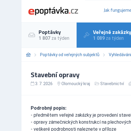
Jak fungujem
Poptávky
Veřejné zakázk
1 807
za týden
1 089
za týden
Poptávky od veřejných subjektů
Vyhledáván
Stavební opravy
3. 7. 2026
Olomoucký kraj
Stavebnictví
Podrobný popis:
- předmětem veřejné zakázky je provedení stave
- opravy zámečnických konstrukcí na plechových 
- veškeré podrobnosti naleznete v příloze