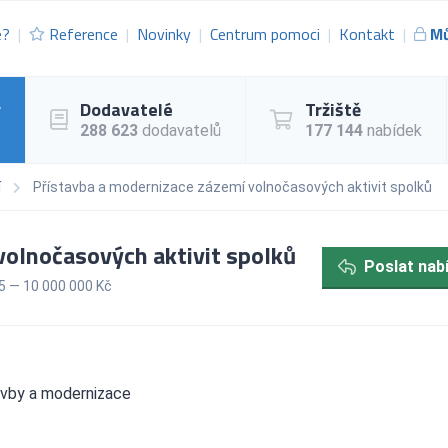
e?
Reference
Novinky
Centrum pomoci
Kontakt
Mů
y
Dodavatelé
Tržiště
288 623
dodavatelů
177 144
nabídek
í
Přístavba a modernizace zázemí volnočasových aktivit spolků
olnočasových aktivit spolků
Poslat nab
5 — 10 000 000 Kč
avby a modernizace