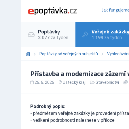
Jak fungujem
Poptávky
Veřejné zakázk
2 077
za týden
1 199
za týden
Poptávky od veřejných subjektů
Vyhledáván
Přístavba a modernizace zázemí v
26. 6. 2026
Ústecký kraj
Stavebnictví
Podrobný popis:
- předmětem veřejné zakázky je provedení příst
- veškeré podrobnosti naleznete v příloze