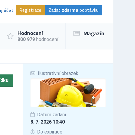
Registrace
Zadat
zdarma
poptávku
j účet
Hodnocení
Magazín
800 979
hodnocení
Ilustrativní obrázek
ídku
Datum zadání
8. 7. 2026 10:40
Do expirace