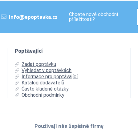
Chcete nové obchodní
info@epoptavka.cz
příležitosti?
Poptávající
Zadat poptávku
Vyhledat v poptávkách
Informace pro poptávající
Katalog dodavatelů
Často kladené otázky
Obchodní podmínky
Používají nás úspěšné firmy