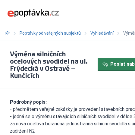
Poptávky od veřejných subjektů
Vyhledávání
Výměna
Výměna silničních
ocelových svodidel na ul.
Poslat nab
Frýdecká v Ostravě –
Kunčicích
Podrobný popis:
- předmětem veřejné zakázky je provedení stavebních prac
- jedná se o výměnu stávajících silničních svodidel v délce
za nová ocelová beraněná jednostranná silniční svodidla s ú
zadržení N2