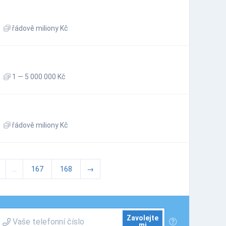
řádově miliony Kč
1 — 5 000 000 Kč
řádově miliony Kč
...
167
168
→
Zavolejte
mi