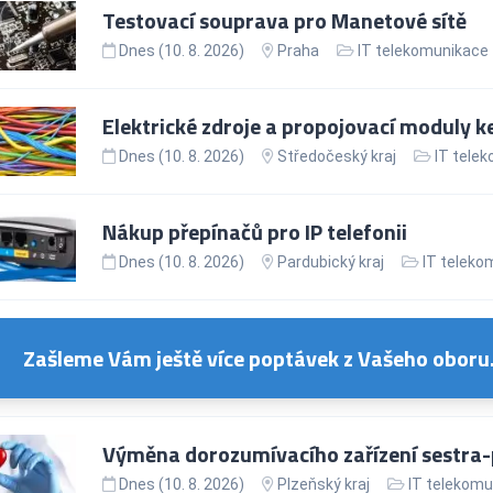
Testovací souprava pro Manetové sítě
Dnes (10. 8. 2026)
Praha
IT telekomunikace
Elektrické zdroje a propojovací moduly k
Dnes (10. 8. 2026)
Středočeský kraj
IT tele
Nákup přepínačů pro IP telefonii
Dnes (10. 8. 2026)
Pardubický kraj
IT teleko
Zašleme Vám ještě více poptávek z Vašeho oboru
Výměna dorozumívacího zařízení sestra-
Dnes (10. 8. 2026)
Plzeňský kraj
IT telekomu