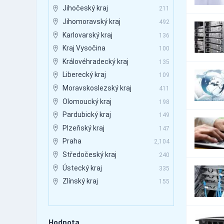
Jihočeský kraj
211
Jihomoravský kraj
492
Karlovarský kraj
136
Kraj Vysočina
100
Královéhradecký kraj
135
Liberecký kraj
109
Moravskoslezský kraj
411
Olomoucký kraj
198
Pardubický kraj
149
Plzeňský kraj
147
Praha
2,104
Středočeský kraj
240
Ústecký kraj
335
Zlínský kraj
155
Hodnota