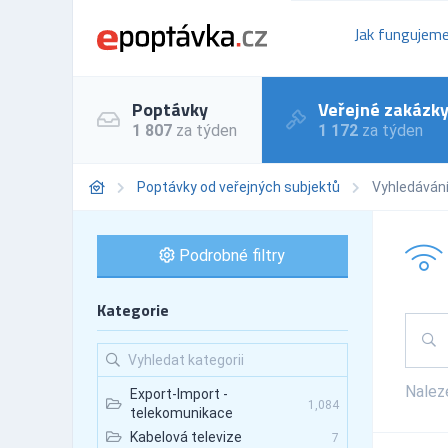
Jak fungujem
Poptávky
Veřejné zakázk
1 807
za týden
1 172
za týden
Poptávky od veřejných subjektů
Vyhledáván
Podrobné filtry
Kategorie
Nale
Export-Import -
1,084
telekomunikace
Kabelová televize
7