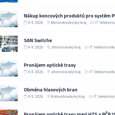
Nákup koncových produktů pro systém PE
4. 8. 2026
Moravskoslezský kraj
IT telekomu
SAN Switche
4. 8. 2026
Jihomoravský kraj
IT telekomunik
Pronájem optické trasy
4. 8. 2026
Jihomoravský kraj
IT telekomunik
Obměna hlasových bran
4. 8. 2026
Královéhradecký kraj
IT telekomu
Pronájem optické trasy mezi HZS a PČR 