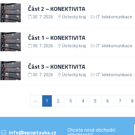
Část 2 – KONEKTIVITA
30. 7. 2026
Ústecký kraj
IT telekomunikace
Část 1 – KONEKTIVITA
30. 7. 2026
Ústecký kraj
IT telekomunikace
Část 3 – KONEKTIVITA
30. 7. 2026
Ústecký kraj
IT telekomunikace
←
1
2
3
4
5
6
7
8
Chcete nové obchodní
info@epoptavka.cz
příležitosti?