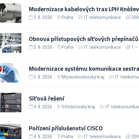
Modernizace kabelových tras LPH Kněžev
5. 8. 2026
Praha
IT telekomunikace
200 
Obnova přístupových síťových přepínačů
5. 8. 2026
Praha
IT telekomunikace
1 — 
Modernizace systému komunikace sestra
5. 8. 2026
Moravskoslezský kraj
IT telekomu
Síťová řešení
4. 8. 2026
Středočeský kraj
IT telekomunika
Pořízení příslušenství CISCO
4. 8. 2026
Praha
IT telekomunikace
200 