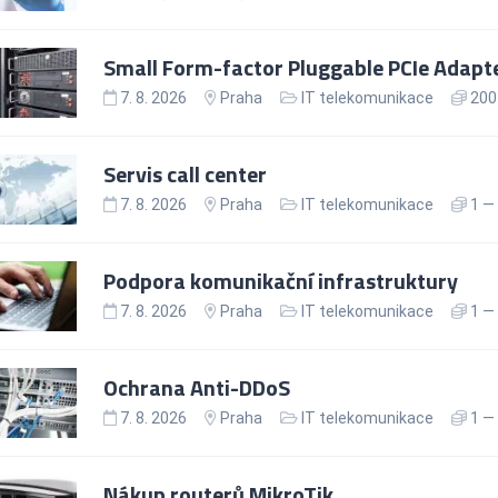
Small Form-factor Pluggable PCIe Adapt
7. 8. 2026
Praha
IT telekomunikace
200 
Servis call center
7. 8. 2026
Praha
IT telekomunikace
1 — 
Podpora komunikační infrastruktury
7. 8. 2026
Praha
IT telekomunikace
1 — 
Ochrana Anti-DDoS
7. 8. 2026
Praha
IT telekomunikace
1 — 
Nákup routerů MikroTik