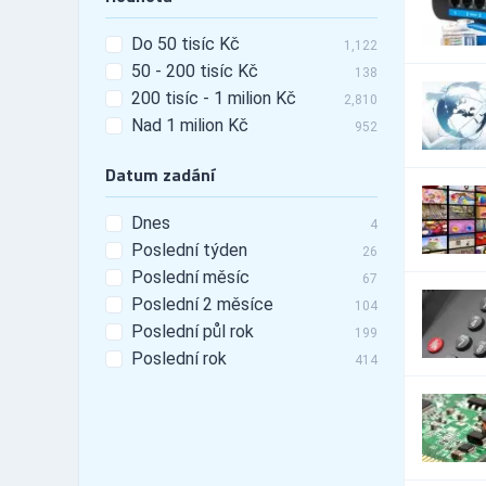
Do 50 tisíc Kč
1,122
50 - 200 tisíc Kč
138
200 tisíc - 1 milion Kč
2,810
Nad 1 milion Kč
952
Datum zadání
Dnes
4
Poslední týden
26
Poslední měsíc
67
Poslední 2 měsíce
104
Poslední půl rok
199
Poslední rok
414