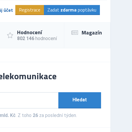
Registrace
Zadat
zdarma
poptávku
j účet
Hodnocení
Magazín
802 146
hodnocení
 telekomunikace
Hledat
 mld. Kč
. Z toho
26
za poslední týden.