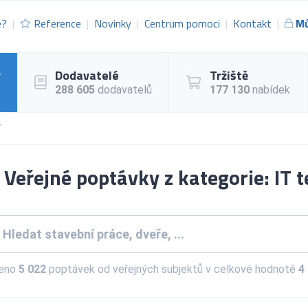
e?
Reference
Novinky
Centrum pomoci
Kontakt
Mů
y
Dodavatelé
Tržiště
288 605
dodavatelů
177 130
nabídek
í
Veřejné poptávky z kategorie: IT
zeno
5 022
poptávek od veřejných subjektů v celkové hodnotě
4