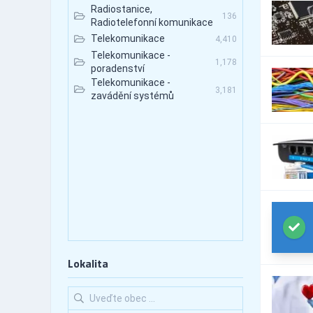
Radiostanice,
136
Radiotelefonní komunikace
Telekomunikace
4,410
Telekomunikace -
1,178
poradenství
Telekomunikace -
3,181
zavádění systémů
Lokalita