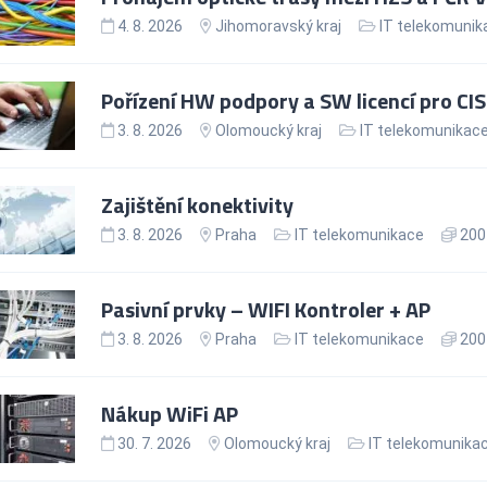
4. 8. 2026
Jihomoravský kraj
IT telekomunik
Pořízení HW podpory a SW licencí pro CI
3. 8. 2026
Olomoucký kraj
IT telekomunikac
Zajištění konektivity
3. 8. 2026
Praha
IT telekomunikace
200 
Pasivní prvky – WIFI Kontroler + AP
3. 8. 2026
Praha
IT telekomunikace
200 
Nákup WiFi AP
30. 7. 2026
Olomoucký kraj
IT telekomunika