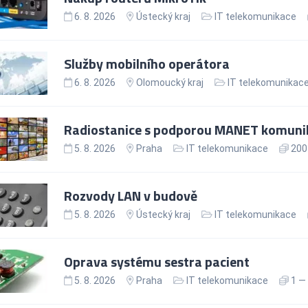
6. 8. 2026
Ústecký kraj
IT telekomunikace
Služby mobilního operátora
6. 8. 2026
Olomoucký kraj
IT telekomunikac
Radiostanice s podporou MANET komunik
5. 8. 2026
Praha
IT telekomunikace
200 
Rozvody LAN v budově
5. 8. 2026
Ústecký kraj
IT telekomunikace
Oprava systému sestra pacient
5. 8. 2026
Praha
IT telekomunikace
1 — 