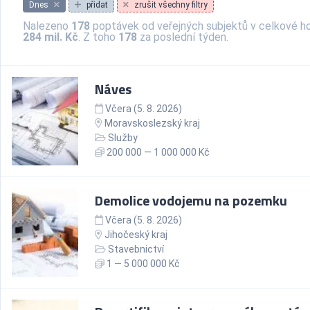
Dnes
přidat
zrušit všechny filtry
Nalezeno
178
poptávek od veřejných subjektů v celkové h
284 mil. Kč
. Z toho
178
za poslední týden.
Náves
Včera (5. 8. 2026)
Moravskoslezský kraj
Služby
200 000 — 1 000 000 Kč
Demolice vodojemu na pozemku
Včera (5. 8. 2026)
Jihočeský kraj
Stavebnictví
1 — 5 000 000 Kč