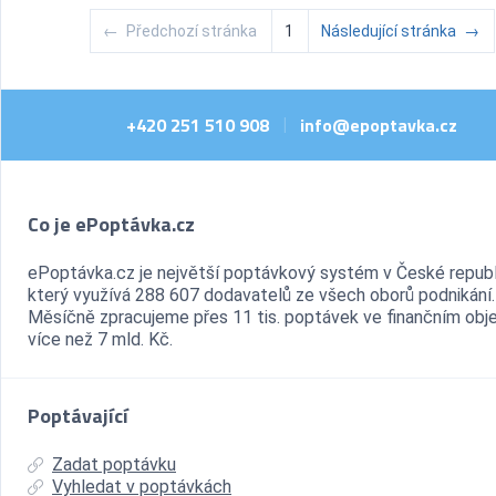
←
Předchozí stránka
1
Následující stránka
→
+420 251 510 908
info@epoptavka.cz
|
Co je ePoptávka.cz
ePoptávka.cz je největší poptávkový systém v České republ
který využívá 288 607 dodavatelů ze všech oborů podnikání.
Měsíčně zpracujeme přes 11 tis. poptávek ve finančním ob
více než 7 mld. Kč.
Poptávající
Zadat poptávku
Vyhledat v poptávkách