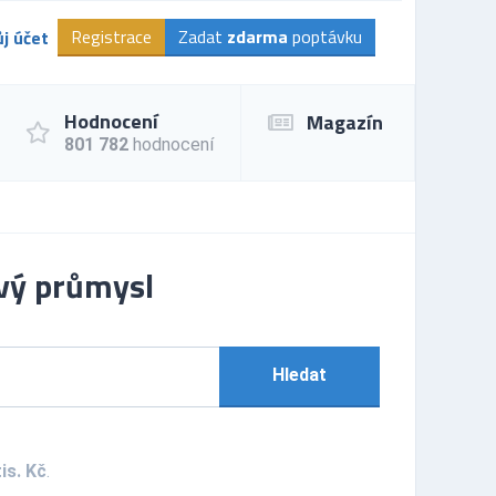
Registrace
Zadat
zdarma
poptávku
j účet
Hodnocení
Magazín
801 782
hodnocení
vý průmysl
Hledat
is. Kč
.