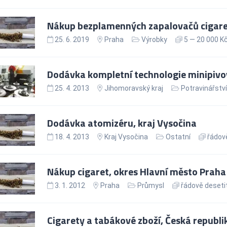
Nákup bezplamenných zapalovačů cigare
25. 6. 2019
Praha
Výrobky
5 — 20 000 K
Dodávka kompletní technologie minipivo
25. 4. 2013
Jihomoravský kraj
Potravinářství
Dodávka atomizéru, kraj Vysočina
18. 4. 2013
Kraj Vysočina
Ostatní
řádově
Nákup cigaret, okres Hlavní město Praha
3. 1. 2012
Praha
Průmysl
řádově desetit
Cigarety a tabákové zboží, Česká republi