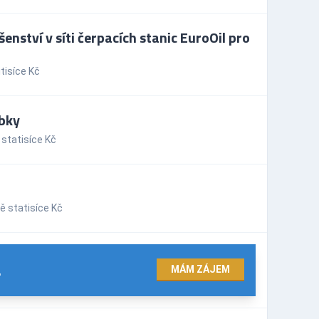
nství v síti čerpacích stanic EuroOil pro
tisíce Kč
obky
statisíce Kč
ě statisíce Kč
.
MÁM ZÁJEM