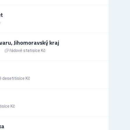
t
č
varu, Jihomoravský kraj
řádově statisíce Kč
 desetitisíce Kč
isíce Kč
ka