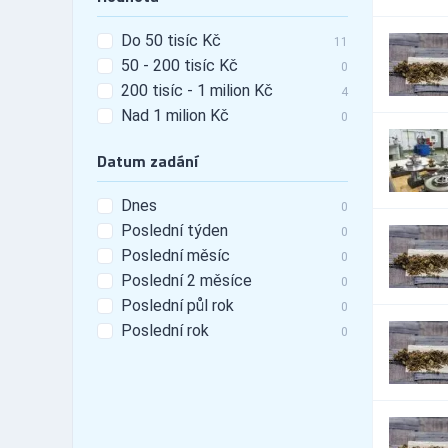
16
tunning
Do 50 tisíc Kč
Automobily - leasing
479
11
50 - 200 tisíc Kč
Automobily - pneu
0
3,995
200 tisíc - 1 milion Kč
Automobily -
4
10,803
příslušenství
Nad 1 milion Kč
0
Automobily - prodej
10,471
Automobily - prodej -
Datum zadání
2,824
nákladní vozy
Automobily - prodej -
Dnes
5,151
0
osobní vozy
Poslední týden
0
Automobily - prodej -
4,417
Poslední měsíc
užitkové vozy
0
Automobily - půjčovny
Poslední 2 měsíce
116
0
Automobily - půjčovny -
Poslední půl rok
0
55
nákladní vozy
Poslední rok
0
Automobily - půjčovny -
79
osobní vozy
Automobily - půjčovny -
72
užitkové vozy
Automobily - servis
14,932