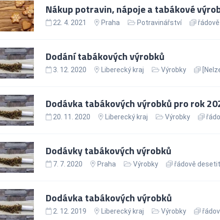
Nákup potravin, nápoje a tabákové výro
22. 4. 2021
Praha
Potravinářství
řádově 
Dodání tabákových výrobků
3. 12. 2020
Liberecký kraj
Výrobky
[Nelze
Dodávka tabákových výrobků pro rok 20
20. 11. 2020
Liberecký kraj
Výrobky
řádo
Dodávky tabákových výrobků
7. 7. 2020
Praha
Výrobky
řádově desetit
Dodávka tabákových výrobků
2. 12. 2019
Liberecký kraj
Výrobky
řádov