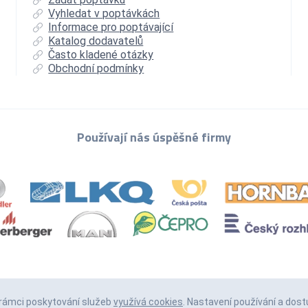
Vyhledat v poptávkách
Informace pro poptávající
Katalog dodavatelů
Často kladené otázky
Obchodní podmínky
Používají nás úspěšné firmy
 rámci poskytování služeb
využívá cookies
. Nastavení používání a dost