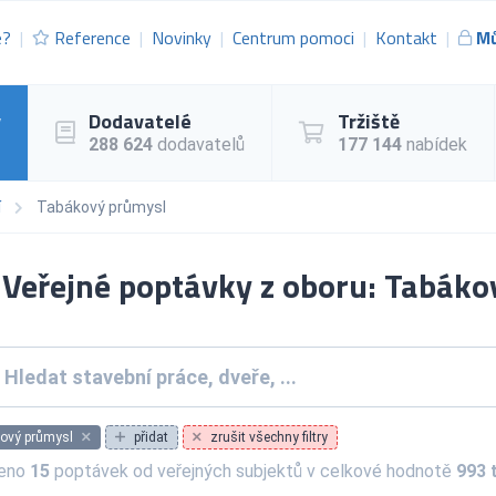
e?
Reference
Novinky
Centrum pomoci
Kontakt
Mů
y
Dodavatelé
Tržiště
288 624
dodavatelů
177 144
nabídek
í
Tabákový průmysl
Veřejné poptávky z oboru: Tabáko
ový průmysl
přidat
zrušit všechny filtry
zeno
15
poptávek od veřejných subjektů v celkové hodnotě
993 t