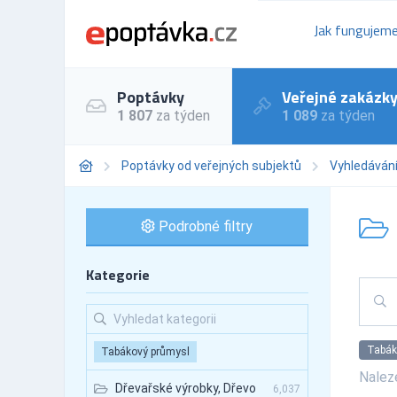
Jak fungujem
Poptávky
Veřejné zakázk
1 807
za týden
1 089
za týden
Poptávky od veřejných subjektů
Vyhledáván
Podrobné filtry
Kategorie
Tabák
Tabákový průmysl
Nale
Dřevařské výrobky, Dřevo
6,037