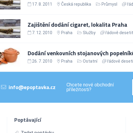
17. 8. 2011
Česká republika
Průmysl
řád
Zajištění dodání cigaret, lokalita Praha
7. 12. 2010
Praha
Služby
řádově desetit
Dodání venkovních stojanových popelníků
26. 7. 2010
Praha
Ostatní
řádově deseti
Chcete nové obchodní
info@epoptavka.cz
příležitosti?
Poptávající
Zadat poptávku