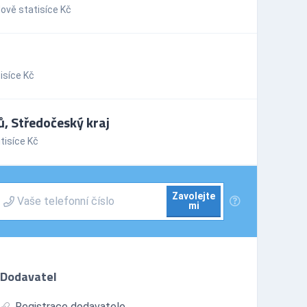
ově statisíce Kč
isíce Kč
, Středočeský kraj
tisíce Kč
Zavolejte
mi
Dodavatel
Registrace dodavatele