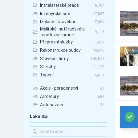
Instalatérské práce
6,707
Inženýrské sítě
17,587
Izolace - stavební
7,004
Malířské, natěračské a
9,115
tapetovací práce
Přepravní služby
1,629
Rekonstrukce budov
10,345
Stavební firmy
146,541
Střechy
11,120
Topení
6,612
Akcie - poradenství
61
Armatury
656
Autobazary
78
Autobazary - nákladní vozy
113
Lokalita
Autobazary - osobní vozy
120
Autobazary - užitkové vozy
158
Autobusová doprava
3,103