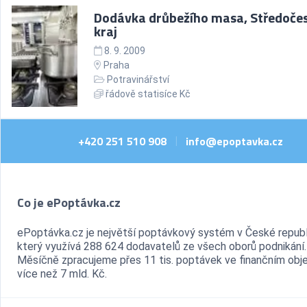
Dodávka drůbežího masa, Středoče
kraj
8. 9. 2009
Praha
Potravinářství
řádově statisíce Kč
+420 251 510 908
info@epoptavka.cz
|
Co je ePoptávka.cz
ePoptávka.cz je největší poptávkový systém v České republ
který využívá 288 624 dodavatelů ze všech oborů podnikání.
Měsíčně zpracujeme přes 11 tis. poptávek ve finančním ob
více než 7 mld. Kč.