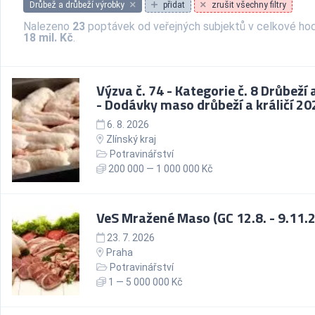
Drůbež a drůbeží výrobky
přidat
zrušit všechny filtry
Nalezeno
23
poptávek od veřejných subjektů v celkové ho
18 mil. Kč
.
Výzva č. 74 - Kategorie č. 8 Drůbeží 
- Dodávky maso drůbeží a králičí 2026
6. 8. 2026
Zlínský kraj
Potravinářství
200 000 — 1 000 000 Kč
VeS Mražené Maso (GC 12.8. - 9.11.
23. 7. 2026
Praha
Potravinářství
1 — 5 000 000 Kč