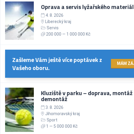
Oprava a servis lyžařského materiál
4. 8. 2026
Liberecký kraj
Servis
200 000 — 1 000 000 Kč
Zašleme Vám ještě více poptávek z
MÁM ZÁ
Vašeho oboru.
Kluziště v parku – doprava, montáž
demontáž
3. 8. 2026
Jihomoravský kraj
Sport
1 — 5 000 000 Kč