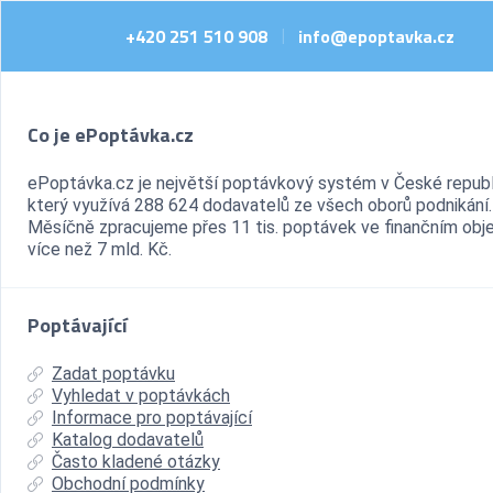
+420 251 510 908
info@epoptavka.cz
|
Co je ePoptávka.cz
ePoptávka.cz je největší poptávkový systém v České republ
který využívá 288 624 dodavatelů ze všech oborů podnikání.
Měsíčně zpracujeme přes 11 tis. poptávek ve finančním ob
více než 7 mld. Kč.
Poptávající
Zadat poptávku
Vyhledat v poptávkách
Informace pro poptávající
Katalog dodavatelů
Často kladené otázky
Obchodní podmínky