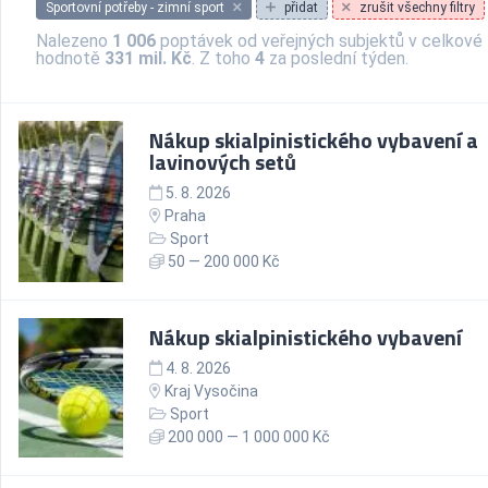
Sportovní potřeby - zimní sport
přidat
zrušit všechny filtry
Nalezeno
1 006
poptávek od veřejných subjektů v celkové
hodnotě
331 mil. Kč
. Z toho
4
za poslední týden.
Nákup skialpinistického vybavení a
lavinových setů
5. 8. 2026
Praha
Sport
50 — 200 000 Kč
Nákup skialpinistického vybavení
4. 8. 2026
Kraj Vysočina
Sport
200 000 — 1 000 000 Kč