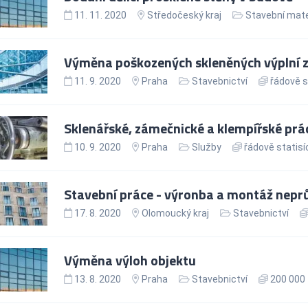
11. 11. 2020
Středočeský kraj
Stavební mate
Výměna poškozených skleněných výplní z
11. 9. 2020
Praha
Stavebnictví
řádově s
Sklenářské, zámečnické a klempířské prá
10. 9. 2020
Praha
Služby
řádově statisí
Stavební práce - výronba a montáž nepr
17. 8. 2020
Olomoucký kraj
Stavebnictví
Výměna výloh objektu
13. 8. 2020
Praha
Stavebnictví
200 000 