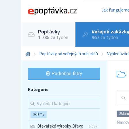
Jak fungujem
Poptávky
Veřejné zakázk
1 785
za týden
967
za týden
Poptávky od veřejných subjektů
Vyhledáván
Podrobné filtry
Kategorie
Sklárn
Sklárny
Nale
Dřevařské výrobky, Dřevo
6,037