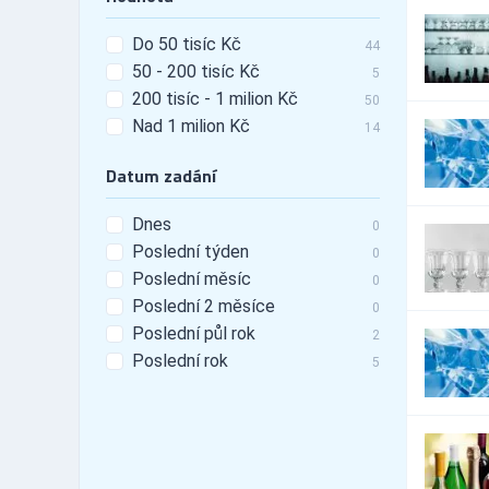
16
tunning
Do 50 tisíc Kč
Automobily - leasing
479
44
50 - 200 tisíc Kč
Automobily - pneu
5
3,993
200 tisíc - 1 milion Kč
Automobily -
50
10,799
příslušenství
Nad 1 milion Kč
14
Automobily - prodej
10,469
Automobily - prodej -
Datum zadání
2,822
nákladní vozy
Automobily - prodej -
Dnes
5,150
0
osobní vozy
Poslední týden
0
Automobily - prodej -
4,416
Poslední měsíc
užitkové vozy
0
Automobily - půjčovny
Poslední 2 měsíce
116
0
Automobily - půjčovny -
Poslední půl rok
2
55
nákladní vozy
Poslední rok
5
Automobily - půjčovny -
79
osobní vozy
Automobily - půjčovny -
72
užitkové vozy
Automobily - servis
14,930