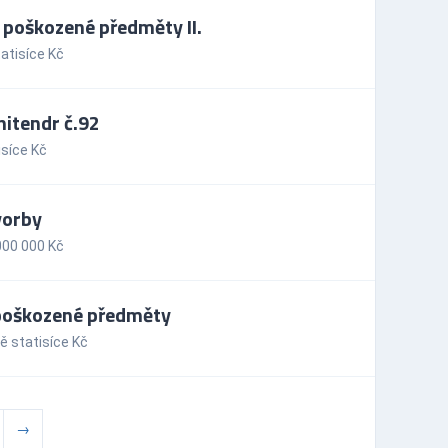
a poškozené předměty II.
atisíce Kč
nitendr č.92
síce Kč
vorby
000 000 Kč
 poškozené předměty
ě statisíce Kč
→