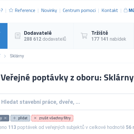
e?
Reference
Novinky
Centrum pomoci
Kontakt
Mů
y
Dodavatelé
Tržiště
288 612
dodavatelů
177 141
nabídek
í
Sklárny
Veřejné poptávky z oboru: Sklárny
y
přidat
zrušit všechny filtry
zeno
113
poptávek od veřejných subjektů v celkové hodnotě
56 