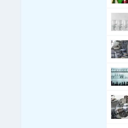
Automobily - služby jiné
2,894
Automobily nákladní,
3,116
apod.
Autoři a autorská práva
22
Autoškoly
829
Balení - balící a expediční
33
služby
Balení - obaly, výroba
1,563
balících materiálů
Balení, etiketování, ukládání
59
zboží
Banky
462
Barviva - přírodní
45
Barviva - prodej
474
Barviva - syntetická
269
Barvy, Laky - prodej
1,909
Bazary
12
Bazény
670
Bezpečnost - bezpečnostní
78
úpravy vozidel