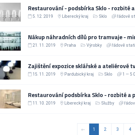
Restaurování - podsbírka Sklo - rozbité 
5. 12. 2019
Liberecký kraj
Sklo
řádově st
Nákup náhradních dílů pro tramvaje - mi
21. 11. 2019
Praha
Výrobky
řádově stati
Zajištění expozice sklářské a ateliérové t
15. 11. 2019
Pardubický kraj
Sklo
1 — 5 
Restaurování podsbírka Sklo - rozbité a
11. 10. 2019
Liberecký kraj
Služby
řádov
←
1
2
3
4