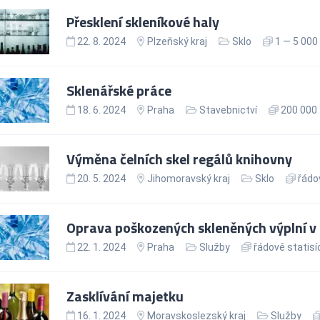
Přesklení skleníkové haly
22. 8. 2024
Plzeňský kraj
Sklo
1 — 5 000
Sklenářské práce
18. 6. 2024
Praha
Stavebnictví
200 000 
Výměna čelních skel regálů knihovny
20. 5. 2024
Jihomoravský kraj
Sklo
řádov
Oprava poškozených skleněných výplní v
22. 1. 2024
Praha
Služby
řádově statisí
Zasklívání majetku
16. 1. 2024
Moravskoslezský kraj
Služby