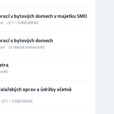
prací v bytových domech v majetku SMO
ví
1 — 5 000 000 Kč
prací v bytových domech
tví
řádově statisíce Kč
etra
ce Kč
tolařských oprav a údržby včetně
1 — 5 000 000 Kč