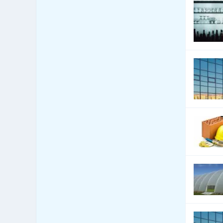
Bezpečnost - docházkové
1,469
systémy
Bezpečnost - dveře, okna,
522
mříže
Bezpečnost - jiné
2,408
Bezpečnost - kamerové
2,998
systémy
Bezpečnost - ochrana osob
593
Bezpečnost - ostraha
1,647
Bezpečnost - poplašné
2,474
systémy
Bezpečnost - trezory, sejfy
338
apod.
Bezpečnost práce
6,741
Bezpečnostní agentury
560
Botely
0
Burzy, burzovní společnosti
5
Bytová zařízení
250
Bytová zařízení - bytové
1,162
textilie