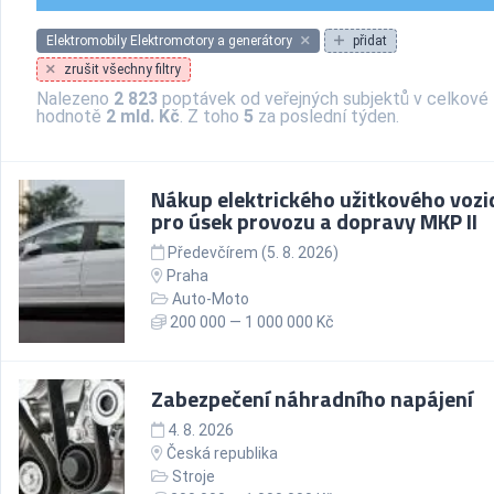
Elektromobily Elektromotory a generátory
přidat
zrušit všechny filtry
Nalezeno
2 823
poptávek od veřejných subjektů v celkové
hodnotě
2 mld. Kč
. Z toho
5
za poslední týden.
Nákup elektrického užitkového vozi
pro úsek provozu a dopravy MKP II
Předevčírem (5. 8. 2026)
Praha
Auto-Moto
200 000 — 1 000 000 Kč
Zabezpečení náhradního napájení
4. 8. 2026
Česká republika
Stroje