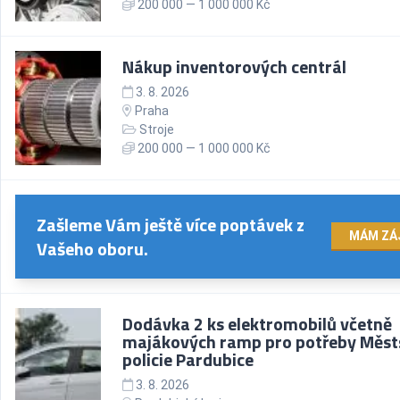
200 000 — 1 000 000 Kč
Nákup inventorových centrál
3. 8. 2026
Praha
Stroje
200 000 — 1 000 000 Kč
Zašleme Vám ještě více poptávek z
MÁM ZÁ
Vašeho oboru.
Dodávka 2 ks elektromobilů včetně
majákových ramp pro potřeby Měst
policie Pardubice
3. 8. 2026