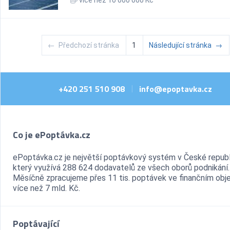
více než 10 000 000 Kč
←
Předchozí stránka
1
Následující stránka
→
+420 251 510 908
info@epoptavka.cz
|
Co je ePoptávka.cz
ePoptávka.cz je největší poptávkový systém v České republ
který využívá 288 624 dodavatelů ze všech oborů podnikání.
Měsíčně zpracujeme přes 11 tis. poptávek ve finančním ob
více než 7 mld. Kč.
Poptávající