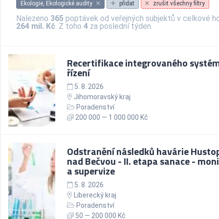
Ekologie, Ekologické audity
přidat
zrušit všechny filtry
Nalezeno
365
poptávek od veřejných subjektů v celkové h
264 mil. Kč
. Z toho
4
za poslední týden.
Recertifikace integrovaného systé
řízení
5. 8. 2026
Jihomoravský kraj
Poradenství
200 000 — 1 000 000 Kč
Odstranění následků havárie Husto
nad Bečvou - II. etapa sanace - mon
a supervize
5. 8. 2026
Liberecký kraj
Poradenství
50 — 200 000 Kč