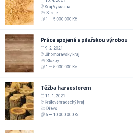
10. 4. 2021
Kraj Vysočina
Stroje
1 — 5 000 000 Kč
Práce spojené s pilařskou výrobou
9. 2. 2021
Jihomoravský kraj
Služby
1 — 5 000 000 Kč
Těžba harvestorem
11. 1. 2021
Královéhradecký kraj
Dřevo
5 — 10 000 000 Kč