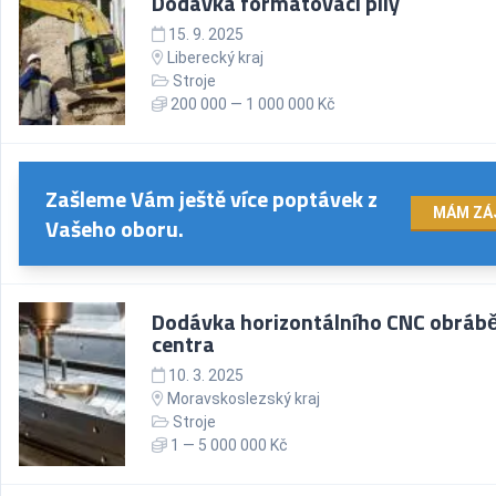
Dodávka formátovací pily
15. 9. 2025
Liberecký kraj
Stroje
200 000 — 1 000 000 Kč
Zašleme Vám ještě více poptávek z
MÁM ZÁ
Vašeho oboru.
Dodávka horizontálního CNC obrábě
centra
10. 3. 2025
Moravskoslezský kraj
Stroje
1 — 5 000 000 Kč