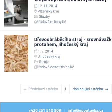
12. 11. 2014
Plzeňský kraj
Služby
řádově miliony Kč
Dřevoobráběcího stroj - srovnávačk
protahem, Jihočeský kraj
1. 9. 2014
Jihočeský kraj
Stroje
řádově desetitisíce Kč
←
Předchozí stránka
1
Následující stránka
→
+420 251 510 908
info@epoptavka.cz
|