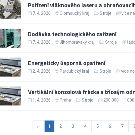
Pořízení vláknového laseru a ohraňovacíh
7. 4. 2026
Olomoucký kraj
Stroje
více ne
Dodávka technologického zařízení
7. 4. 2026
Jihomoravský kraj
Stroje
řádo
Energeticky úsporná opatření
2. 4. 2026
Pardubický kraj
Stroje
více ne
Vertikální konzolová frézka s tříosým o
1. 4. 2026
Praha
Stroje
200 000 — 1 000
←
1
2
3
4
5
6
7