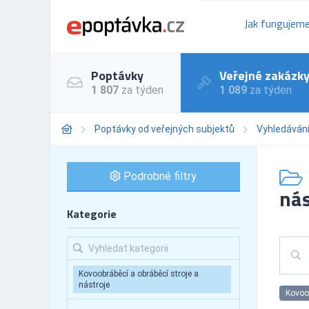
Jak fungujem
Poptávky
Veřejné zakázk
1 807
za týden
1 089
za týden
Poptávky od veřejných subjektů
Vyhledáván
Podrobné filtry
nás
Kategorie
Kovoobráběcí a obráběcí stroje a
nástroje
Kovoob