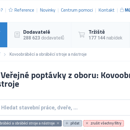
e?
Reference
Novinky
Centrum pomoci
Kontakt
Mů
y
Dodavatelé
Tržiště
288 623
dodavatelů
177 144
nabídek
í
Kovoobráběcí a obráběcí stroje a nástroje
Veřejné poptávky z oboru: Kovoobr
troje
ráběcí a obráběcí stroje a nástroje
přidat
zrušit všechny filtry