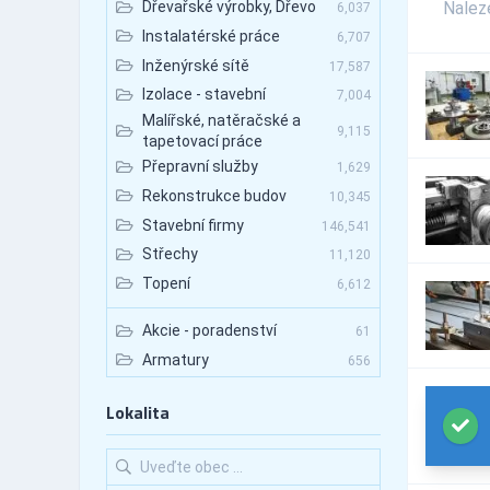
Nale
Dřevařské výrobky, Dřevo
6,037
Instalatérské práce
6,707
Inženýrské sítě
17,587
Izolace - stavební
7,004
Malířské, natěračské a
9,115
tapetovací práce
Přepravní služby
1,629
Rekonstrukce budov
10,345
Stavební firmy
146,541
Střechy
11,120
Topení
6,612
Akcie - poradenství
61
Armatury
656
Autobazary
78
Lokalita
Autobazary - nákladní vozy
113
Autobazary - osobní vozy
120
Autobazary - užitkové vozy
158