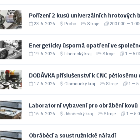
Pořízení 2 kusů univerzálních hrotových 
23. 6. 2026
Praha
Stroje
200 000 — 1 00
Energeticky úsporná opatření ve společno
19. 6. 2026
Liberecký kraj
Stroje
1 — 5 0
DODÁVKA příslušenství k CNC pětiosému
17. 6. 2026
Olomoucký kraj
Stroje
1 — 5
Laboratorní vybavení pro obrábění kovů
16. 6. 2026
Jihočeský kraj
Stroje
1 — 5 
Obráběcí a soustružnické nářadí