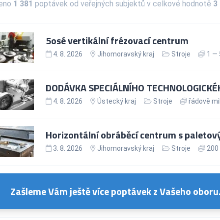
zeno
1 381
poptávek od veřejných subjektů v celkové hodnotě
3
5osé vertikální frézovací centrum
4. 8. 2026
Jihomoravský kraj
Stroje
1 — 
DODÁVKA SPECIÁLNÍHO TECHNOLOGICKÉH
4. 8. 2026
Ústecký kraj
Stroje
řádově mil
Horizontální obráběcí centrum s palet
3. 8. 2026
Jihomoravský kraj
Stroje
200 
Zašleme Vám ještě více poptávek z Vašeho oboru