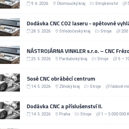
9. 6. 2026
Olomoucký kraj
Strojírenství
5
Dodávka CNC CO2 laseru - opětovné vyhl
28. 5. 2026
Středočeský kraj
Stroje
200 
NÁSTROJÁRNA VINKLER s.r.o. – CNC Fréz
25. 5. 2026
Pardubický kraj
Stroje
5 — 10
5osé CNC obráběcí centrum
14. 5. 2026
Zlínský kraj
Stroje
řádově mil
Dodávka CNC a příslušenství II.
14. 5. 2026
Praha
Stroje
1 — 5 000 000 