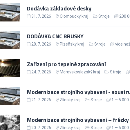
Dodávka základové desky
31. 7. 2026
Olomoucký kraj
Stroje
200 0
DODÁVKA CNC BRUSKY
28. 7. 2026
Plzeňský kraj
Stroje
více než
Zařízení pro tepelné zpracování
24. 7. 2026
Moravskoslezský kraj
Stroje
Modernizace strojního vybavení - soustr
21. 7. 2026
Zlínský kraj
Stroje
1 — 5 000
Modernizace strojního vybavení – frézky
20. 7. 2026
Zlínský kraj
Stroje
1 — 5 000