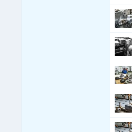
78
úpravy vozidel
Bezpečnost - docházkové
1,469
systémy
Bezpečnost - dveře, okna,
524
mříže
Bezpečnost - jiné
2,409
Bezpečnost - kamerové
2,998
systémy
Bezpečnost - ochrana osob
593
Bezpečnost - ostraha
1,647
Bezpečnost - poplašné
2,475
systémy
Bezpečnost - trezory, sejfy
339
apod.
Bezpečnost práce
6,746
Bezpečnostní agentury
560
Botely
0
Burzy, burzovní společnosti
5
Bytová zařízení
250
Bytová zařízení - bytové