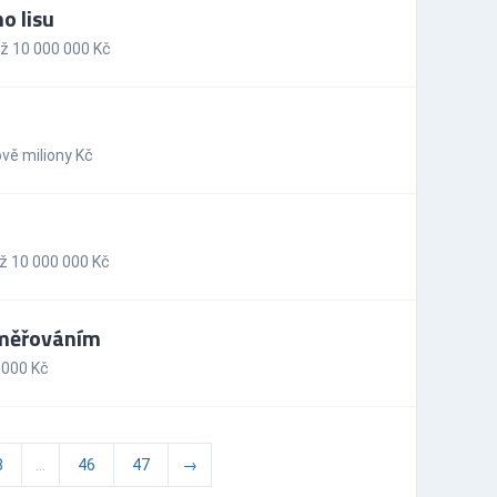
o lisu
ž 10 000 000 Kč
vě miliony Kč
ž 10 000 000 Kč
dměřováním
 000 Kč
8
...
46
47
→