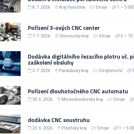
8. 7. 2026
Kraj Vysočina
Stroje
1 — 5 00
Pořízení 3-osých CNC center
7. 7. 2026
Olomoucký kraj
Stroje
5 — 10 
Dodávka digitálního řezacího plotru vč. př
zaškolení obsluhy
3. 7. 2026
Pardubický kraj
Strojírenství
5
Pořízení dlouhotočného CNC automatu
30. 6. 2026
Moravskoslezský kraj
Stroje
dodávka CNC soustruhu
25. 6. 2026
Plzeňský kraj
Stroje
1 — 5 00