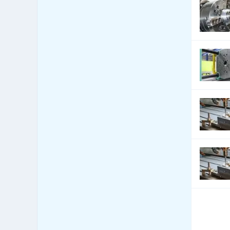
Cenné papíry - poradenství
580
Čerpací stanice
1,045
pohonných hmot
Čerpací stanice pohonných
342
hmot - LPG
Česká centra - export import
0
Cestovní kanceláře - služby
840
jiné
Cestovní kanceláře -
34
tuzemské zájezdy - hory
Cestovní kanceláře -
48
tuzemské zájezdy - léto
Cestovní kanceláře -
tuzemské zájezdy -
153
poznávací
Cestovní kanceláře -
75
tuzemské zájezdy - turistika
Cestovní kanceláře -
37
tuzemské zájezdy - zima
Cestovní kanceláře -
27
zahraniční zájezdy - hory
Cestovní kanceláře -
71