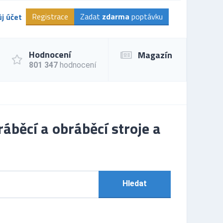
Registrace
Zadat
zdarma
poptávku
j účet
Hodnocení
Magazín
801 347
hodnocení
áběcí a obráběcí stroje a
Hledat