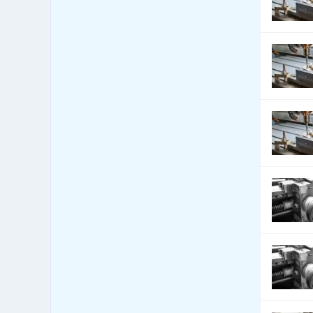
1,162
textilie
Bytová zařízení -
109
dekorativní předměty
Bytová zařízení - exotické
0
předměty
Bytová zařízení - keramika,
71
sklo
Bytová zařízení - koberce a
465
lina
Bytová zařízení - žaluzie a
1,044
stínící technika
Bytový fond: správa
264
Call Centra, Telemarketing
26
Čalounické materiály - prodej
94
Čalounické materiály -
40
výroba
CD-ROM - lisování, potisk,
71
vypalování
CD-ROM - prodej datových
272
nosičů
Celní úřady
6