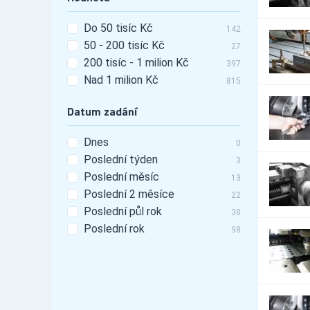
Automobily - doplňky -
16
tunning
Do 50 tisíc Kč
142
Automobily - leasing
479
50 - 200 tisíc Kč
27
Automobily - pneu
3,995
200 tisíc - 1 milion Kč
397
Automobily -
Nad 1 milion Kč
10,803
815
příslušenství
Automobily - prodej
10,471
Datum zadání
Automobily - prodej -
2,824
nákladní vozy
Dnes
0
Automobily - prodej -
5,151
Poslední týden
osobní vozy
3
Automobily - prodej -
Poslední měsíc
13
4,417
užitkové vozy
Poslední 2 měsíce
22
Automobily - půjčovny
116
Poslední půl rok
38
Automobily - půjčovny -
55
Poslední rok
98
nákladní vozy
Automobily - půjčovny -
79
osobní vozy
Automobily - půjčovny -
72
užitkové vozy
Automobily - servis
14,932