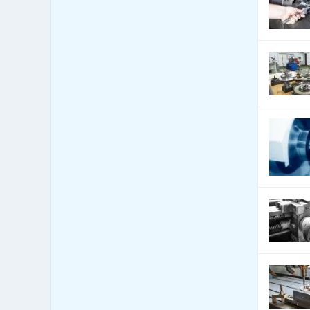
Automobily - služby jiné
2,895
Automobily nákladní,
3,121
apod.
Autoři a autorská práva
22
Autoškoly
829
Balení - balící a expediční
33
služby
Balení - obaly, výroba
1,564
balících materiálů
Balení, etiketování, ukládání
59
zboží
Banky
462
Barviva - přírodní
45
Barviva - prodej
474
Barviva - syntetická
269
Barvy, Laky - prodej
1,909
Bazary
12
Bazény
670
Bezpečnost - bezpečnostní