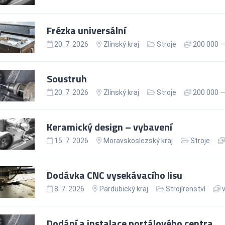
Frézka universální
20. 7. 2026
Zlínský kraj
Stroje
200 000 —
Soustruh
20. 7. 2026
Zlínský kraj
Stroje
200 000 —
Keramický design – vybavení
15. 7. 2026
Moravskoslezský kraj
Stroje
Dodávka CNC vysekávacího lisu
8. 7. 2026
Pardubický kraj
Strojírenství
v
Dodání a instalace portálového centra