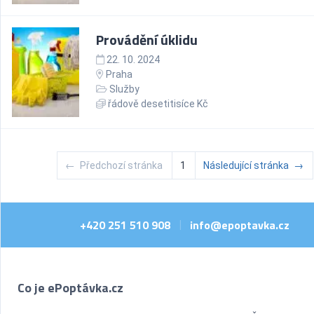
Provádění úklidu
22. 10. 2024
Praha
Služby
řádově desetitisíce Kč
←
Předchozí stránka
1
Následující stránka
→
+420 251 510 908
info@epoptavka.cz
|
Co je ePoptávka.cz