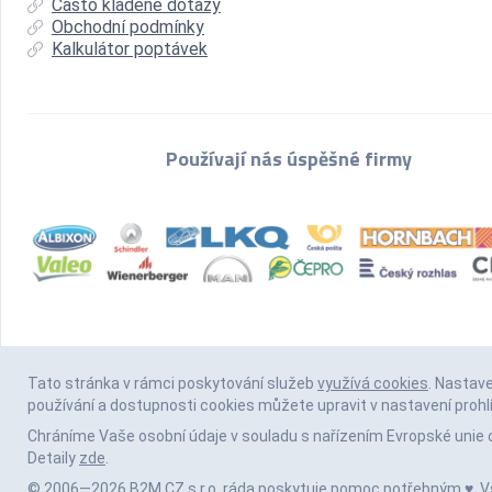
Často kladené dotazy
Obchodní podmínky
Kalkulátor poptávek
Používají nás úspěšné firmy
Tato stránka v rámci poskytování služeb
využívá cookies
. Nastav
používání a dostupnosti cookies můžete upravit v nastavení prohl
Chráníme Vaše osobní údaje v souladu s nařízením Evropské unie 
Detaily
zde
.
© 2006—2026 B2M.CZ s.r.o. ráda
poskytuje pomoc
potřebným ♥️. 