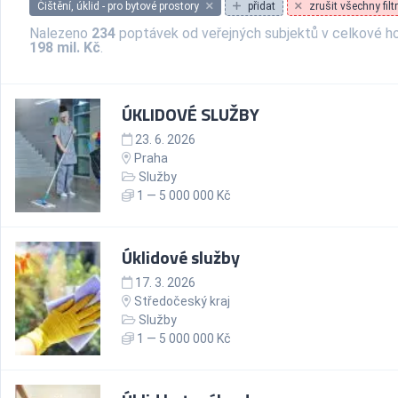
Čištění, úklid - pro bytové prostory
přidat
zrušit všechny filt
Nalezeno
234
poptávek od veřejných subjektů v celkové h
198 mil. Kč
.
ÚKLIDOVÉ SLUŽBY
23. 6. 2026
Praha
Služby
1 — 5 000 000 Kč
Úklidové služby
17. 3. 2026
Středočeský kraj
Služby
1 — 5 000 000 Kč