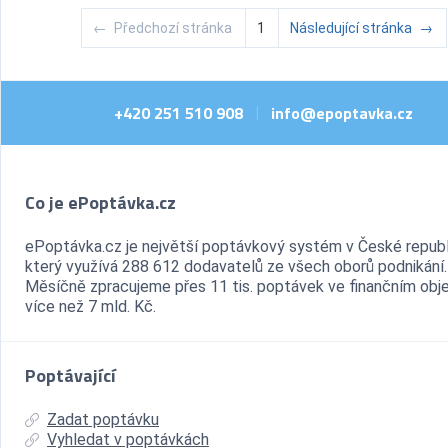
←
Předchozí stránka
1
Následující stránka
→
+420 251 510 908
info@epoptavka.cz
|
Co je ePoptávka.cz
ePoptávka.cz je největší poptávkový systém v České republ
který využívá 288 612 dodavatelů ze všech oborů podnikání.
Měsíčně zpracujeme přes 11 tis. poptávek ve finančním ob
více než 7 mld. Kč.
Poptávající
Zadat poptávku
Vyhledat v poptávkách