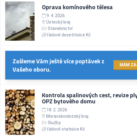
Oprava komínového tělesa
9. 4. 2026
Ústecký kraj
Stavebnictví
řádově desetitisíce Kč
Zašleme Vám ještě více poptávek z
MÁM ZÁ
Vašeho oboru.
Kontrola spalinových cest, revize pl
OPZ bytového domu
18. 2. 2026
Moravskoslezský kraj
Služby
řádově statisíce Kč