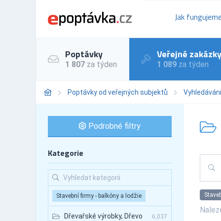
Jak fungujem
Poptávky
Veřejné zakázk
1 807
za týden
1 089
za týden
Poptávky od veřejných subjektů
Vyhledáván
Podrobné filtry
Kategorie
Staveb
Stavební firmy - balkóny a lodžie
Nale
Dřevařské výrobky, Dřevo
6,037