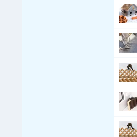
Bytová zařízení -
109
dekorativní předměty
Bytová zařízení - exotické
0
předměty
Bytová zařízení - keramika,
71
sklo
Bytová zařízení - koberce a
465
lina
Bytová zařízení - žaluzie a
1,044
stínící technika
Bytový fond: správa
264
Call Centra, Telemarketing
26
Čalounické materiály - prodej
94
Čalounické materiály -
40
výroba
CD-ROM - lisování, potisk,
71
vypalování
CD-ROM - prodej datových
272
nosičů
Celní úřady
6
Cenné papíry - poradenství
580