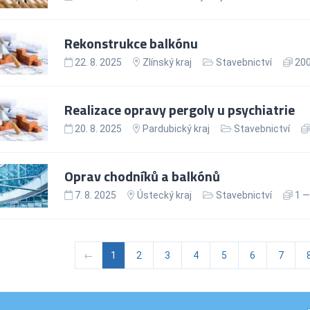
Rekonstrukce balkónu
22. 8. 2025
Zlínský kraj
Stavebnictví
200
Realizace opravy pergoly u psychiatrie
20. 8. 2025
Pardubický kraj
Stavebnictví
Oprav chodníků a balkónů
7. 8. 2025
Ústecký kraj
Stavebnictví
1 —
←
1
2
3
4
5
6
7