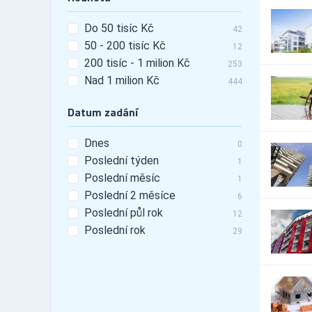
16
tunning
Do 50 tisíc Kč
Automobily - leasing
479
42
50 - 200 tisíc Kč
Automobily - pneu
12
3,995
200 tisíc - 1 milion Kč
Automobily -
253
10,803
příslušenství
Nad 1 milion Kč
444
Automobily - prodej
10,471
Automobily - prodej -
Datum zadání
2,824
nákladní vozy
Automobily - prodej -
Dnes
5,151
0
osobní vozy
Poslední týden
1
Automobily - prodej -
4,417
Poslední měsíc
užitkové vozy
1
Automobily - půjčovny
Poslední 2 měsíce
116
6
Automobily - půjčovny -
Poslední půl rok
12
55
nákladní vozy
Poslední rok
29
Automobily - půjčovny -
79
osobní vozy
Automobily - půjčovny -
72
užitkové vozy
Automobily - servis
14,932