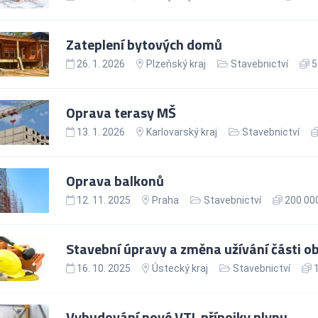
Zateplení bytových domů
26. 1. 2026
Plzeňský kraj
Stavebnictví
5
Oprava terasy MŠ
13. 1. 2026
Karlovarský kraj
Stavebnictví
Oprava balkonů
12. 11. 2025
Praha
Stavebnictví
200 000
Stavební úpravy a změna užívání části o
16. 10. 2025
Ústecký kraj
Stavebnictví
1
Vybudování nové VTL přípojky plynu