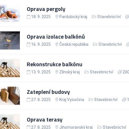
Oprava pergoly
18. 9. 2025
Pardubický kraj
Stavebnictví
Oprava izolace balkónů
16. 9. 2025
Česká republika
Stavebnictví
Rekonstrukce balkónu
13. 9. 2025
Zlínský kraj
Stavebnictví
200
Zateplení budovy
27. 8. 2025
Kraj Vysočina
Stavebnictví
1
Oprava terasy
27. 8. 2025
Jihomoravský kraj
Stavebnictví