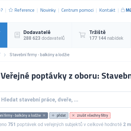
e?
Reference
Novinky
Centrum pomoci
Kontakt
Mů
y
Dodavatelé
Tržiště
288 623
dodavatelů
177 144
nabídek
í
Stavební firmy - balkóny a lodžie
Veřejné poptávky z oboru: Stavební
ní firmy - balkóny a lodžie
přidat
zrušit všechny filtry
zeno
751
poptávek od veřejných subjektů v celkové hodnotě
2 m