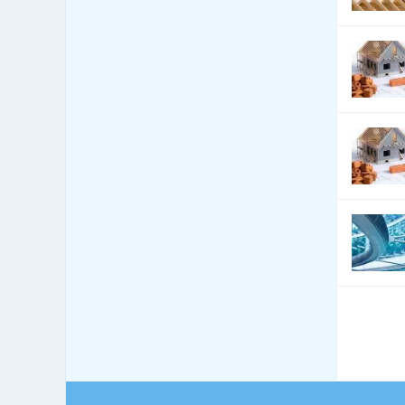
Čerpací stanice
1,045
pohonných hmot
Čerpací stanice pohonných
342
hmot - LPG
Česká centra - export import
0
Cestovní kanceláře - služby
840
jiné
Cestovní kanceláře -
34
tuzemské zájezdy - hory
Cestovní kanceláře -
48
tuzemské zájezdy - léto
Cestovní kanceláře -
tuzemské zájezdy -
153
poznávací
Cestovní kanceláře -
75
tuzemské zájezdy - turistika
Cestovní kanceláře -
37
tuzemské zájezdy - zima
Cestovní kanceláře -
27
zahraniční zájezdy - hory
Cestovní kanceláře -
71
zahraniční zájezdy - léto