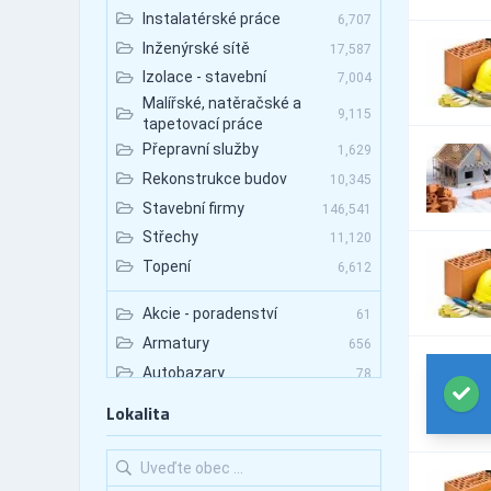
Instalatérské práce
6,707
Inženýrské sítě
17,587
Izolace - stavební
7,004
Malířské, natěračské a
9,115
tapetovací práce
Přepravní služby
1,629
Rekonstrukce budov
10,345
Stavební firmy
146,541
Střechy
11,120
Topení
6,612
Akcie - poradenství
61
Armatury
656
Autobazary
78
Autobazary - nákladní vozy
113
Lokalita
Autobazary - osobní vozy
120
Autobazary - užitkové vozy
158
Autobusová doprava
3,103