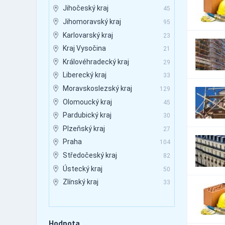
Jihočeský kraj
45
Autobusová doprava -
158
mezinárodní
Jihomoravský kraj
95
Autobusová doprava -
Karlovarský kraj
23
1,500
pravidelné linky
Kraj Vysočina
21
Autobusová doprava -
3,666
vnitrostátní
Královéhradecký kraj
29
Autobusová doprava -
Liberecký kraj
33
2,878
zakázková doprava
Moravskoslezský kraj
129
Automaty - cigaretové
4
Olomoucký kraj
45
Automaty - nápojové a
131
potravinové
Pardubický kraj
30
Automaty - prodejní
121
Plzeňský kraj
27
Automaty - průmyslové
48
Praha
104
Automaty - výrobní
70
Středočeský kraj
82
Automaty, automatizace
931
Ústecký kraj
50
Automobily - autorizovaný
Zlínský kraj
7,099
33
servis
Automobily - bazary
98
Automobily - doplňky
7,998
Hodnota
Automobily - doplňky -