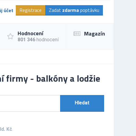
Registrace
Zadat
zdarma
poptávku
j účet
Hodnocení
Magazín
801 346
hodnocení
 firmy - balkóny a lodžie
Hledat
ld. Kč
.