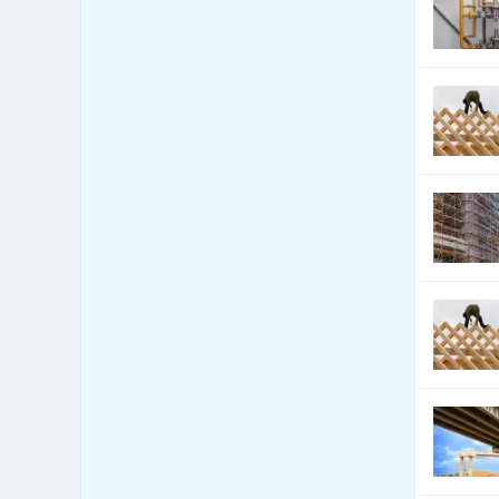
Bezpečnost - docházkové
1,469
systémy
Bezpečnost - dveře, okna,
524
mříže
Bezpečnost - jiné
2,409
Bezpečnost - kamerové
2,998
systémy
Bezpečnost - ochrana osob
593
Bezpečnost - ostraha
1,647
Bezpečnost - poplašné
2,475
systémy
Bezpečnost - trezory, sejfy
339
apod.
Bezpečnost práce
6,746
Bezpečnostní agentury
560
Botely
0
Burzy, burzovní společnosti
5
Bytová zařízení
250
Bytová zařízení - bytové
1,162
textilie