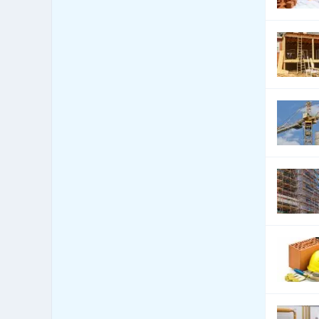
Automobily - služby jiné
2,895
Automobily nákladní,
3,121
apod.
Autoři a autorská práva
22
Autoškoly
829
Balení - balící a expediční
33
služby
Balení - obaly, výroba
1,564
balících materiálů
Balení, etiketování, ukládání
59
zboží
Banky
462
Barviva - přírodní
45
Barviva - prodej
474
Barviva - syntetická
269
Barvy, Laky - prodej
1,909
Bazary
12
Bazény
670
Bezpečnost - bezpečnostní
78
úpravy vozidel