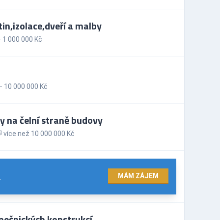
n,izolace,dveří a malby
 1 000 000 Kč
— 10 000 000 Kč
 na čelní straně budovy
více než 10 000 000 Kč
.
MÁM ZÁJEM
mečnických konstrukcí