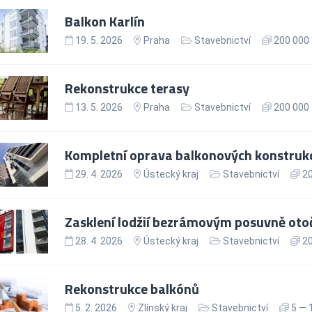
Balkon Karlín
19. 5. 2026
Praha
Stavebnictví
200 000 
Rekonstrukce terasy
13. 5. 2026
Praha
Stavebnictví
200 000 
Kompletní oprava balkonových konstruk
29. 4. 2026
Ústecký kraj
Stavebnictví
20
Zasklení lodžií bezrámovým posuvně o
28. 4. 2026
Ústecký kraj
Stavebnictví
20
Rekonstrukce balkónů
5. 2. 2026
Zlínský kraj
Stavebnictví
5 — 