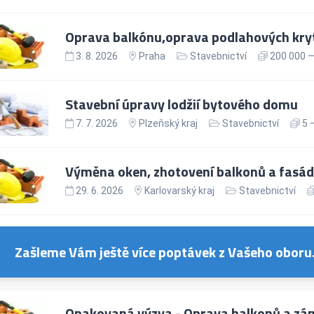
Oprava balkónu,oprava podlahových kryti
3. 8. 2026
Praha
Stavebnictví
200 000 —
Stavební úpravy lodžií bytového domu
7. 7. 2026
Plzeňský kraj
Stavebnictví
5 
Výměna oken, zhotovení balkonů a fasády
29. 6. 2026
Karlovarský kraj
Stavebnictví
Zašleme Vám ještě více poptávek z Vašeho oboru
Opakovaná výzva - Oprava balkonů a zá