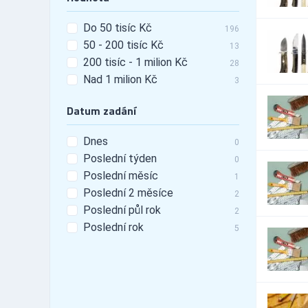
Automobily - doplňky -
16
tunning
Do 50 tisíc Kč
196
Automobily - leasing
478
50 - 200 tisíc Kč
13
Automobily - pneu
3,992
200 tisíc - 1 milion Kč
28
Automobily -
Nad 1 milion Kč
10,799
3
příslušenství
Automobily - prodej
10,466
Datum zadání
Automobily - prodej -
2,822
nákladní vozy
Dnes
0
Automobily - prodej -
5,148
Poslední týden
osobní vozy
0
Automobily - prodej -
Poslední měsíc
1
4,415
užitkové vozy
Poslední 2 měsíce
2
Automobily - půjčovny
116
Poslední půl rok
2
Automobily - půjčovny -
55
Poslední rok
5
nákladní vozy
Automobily - půjčovny -
79
osobní vozy
Automobily - půjčovny -
72
užitkové vozy
Automobily - servis
14,929