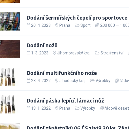
Dodání šermířských čepelí pro sportovce 
20. 4. 2023
Praha
Sport
200 000 — 1 00
Dodání nožů
1. 3. 2023
Jihomoravský kraj
Strojírenství
Dodání multifunkčního nože
28. 4. 2022
Jihočeský kraj
Výrobky
řádov
Dodání páska lepící, lámací nůž
18. 1. 2022
Praha
Výrobky
řádově deseti
Dodání zápěstníků 06 ČS zlatý 30 ks, Záp