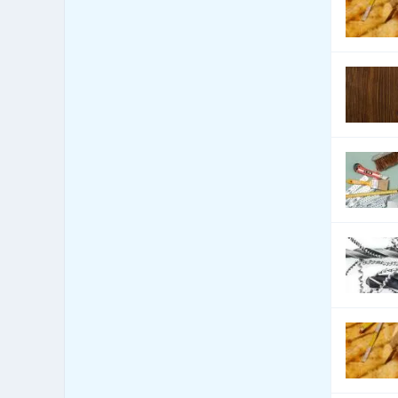
Automobily - služby jiné
2,894
Automobily nákladní,
3,115
apod.
Autoři a autorská práva
22
Autoškoly
829
Balení - balící a expediční
33
služby
Balení - obaly, výroba
1,563
balících materiálů
Balení, etiketování, ukládání
59
zboží
Banky
462
Barviva - přírodní
45
Barviva - prodej
474
Barviva - syntetická
269
Barvy, Laky - prodej
1,909
Bazary
12
Bazény
670
Bezpečnost - bezpečnostní