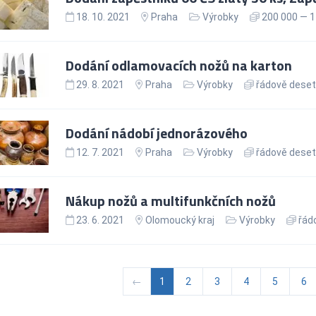
18. 10. 2021
Praha
Výrobky
200 000 — 1
Dodání odlamovacích nožů na karton
29. 8. 2021
Praha
Výrobky
řádově deseti
Dodání nádobí jednorázového
12. 7. 2021
Praha
Výrobky
řádově deseti
Nákup nožů a multifunkčních nožů
23. 6. 2021
Olomoucký kraj
Výrobky
řádo
←
1
2
3
4
5
6