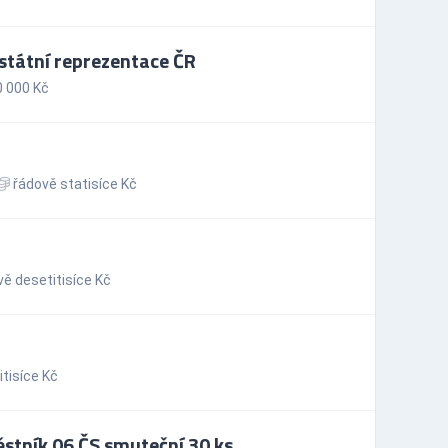
státní reprezentace ČR
0 000 Kč
řádově statisíce Kč
ě desetitisíce Kč
tisíce Kč
ěstník 06 ČS smuteční 30 ks