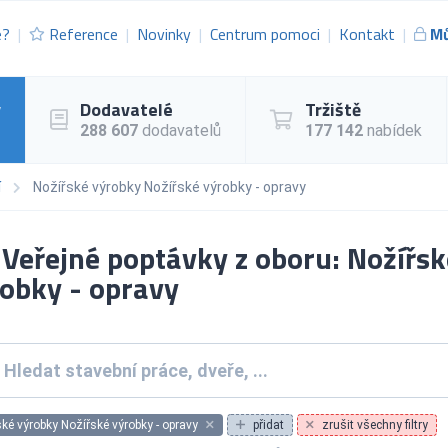
e?
Reference
Novinky
Centrum pomoci
Kontakt
Mů
y
Dodavatelé
Tržiště
288 607
dodavatelů
177 142
nabídek
í
Nožířské výrobky Nožířské výrobky - opravy
Veřejné poptávky z oboru: Nožířsk
obky - opravy
ké výrobky Nožířské výrobky - opravy
přidat
zrušit všechny filtry