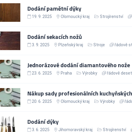
Dodání pamětní dýky
19. 9. 2025
Olomoucký kraj
Strojírenství
Dodání sekacích nožů
3. 9. 2025
Plzeňský kraj
Stroje
řádově st
Jednorázové dodání diamantového nože
23. 6. 2025
Praha
Výrobky
řádově deseti
Nákup sady profesionálních kuchyňských
20. 6. 2025
Olomoucký kraj
Výrobky
řádo
Dodání dýky
3. 6. 2025
Jihomoravský kraj
Strojírenství