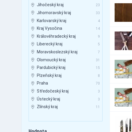
Autobusová doprava
3,099
Jihočeský kraj
23
Autobusová doprava -
Jihomoravský kraj
33
158
mezinárodní
Karlovarský kraj
4
Autobusová doprava -
1,500
pravidelné linky
Kraj Vysočina
14
Autobusová doprava -
Královéhradecký kraj
9
3,663
vnitrostátní
Liberecký kraj
5
Autobusová doprava -
2,874
zakázková doprava
Moravskoslezský kraj
7
Automaty - cigaretové
4
Olomoucký kraj
31
Automaty - nápojové a
Pardubický kraj
15
131
potravinové
Plzeňský kraj
8
Automaty - prodejní
121
Praha
70
Automaty - průmyslové
48
Středočeský kraj
3
Automaty - výrobní
70
Ústecký kraj
3
Automaty, automatizace
930
Zlínský kraj
11
Automobily - autorizovaný
7,099
servis
Automobily - bazary
98
Automobily - doplňky
Hodnota
7,998