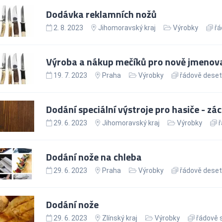
Dodávka reklamních nožů
2. 8. 2023
Jihomoravský kraj
Výrobky
řá
Výroba a nákup mečíků pro nově jmenov
19. 7. 2023
Praha
Výrobky
řádově deseti
Dodání speciální výstroje pro hasiče - z
29. 6. 2023
Jihomoravský kraj
Výrobky
ř
Dodání nože na chleba
29. 6. 2023
Praha
Výrobky
řádově deseti
Dodání nože
29. 6. 2023
Zlínský kraj
Výrobky
řádově s