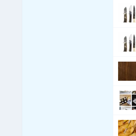
78
úpravy vozidel
Bezpečnost - docházkové
1,469
systémy
Bezpečnost - dveře, okna,
522
mříže
Bezpečnost - jiné
2,408
Bezpečnost - kamerové
2,998
systémy
Bezpečnost - ochrana osob
593
Bezpečnost - ostraha
1,647
Bezpečnost - poplašné
2,474
systémy
Bezpečnost - trezory, sejfy
338
apod.
Bezpečnost práce
6,740
Bezpečnostní agentury
560
Botely
0
Burzy, burzovní společnosti
5
Bytová zařízení
250
Bytová zařízení - bytové