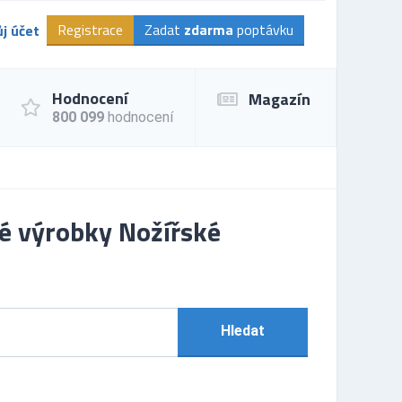
Registrace
Zadat
zdarma
poptávku
j účet
Hodnocení
Magazín
800 099
hodnocení
é výrobky Nožířské
Hledat