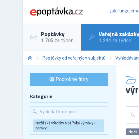
Jak fungujem
Poptávky
Veřejné zakázk
1 705
za týden
1 244
za týden
Poptávky od veřejných subjektů
Vyhledáván
Podrobné filtry
výr
Kategorie
Nožířské výrobky Nožířské výrobky -
opravy
Nožířs