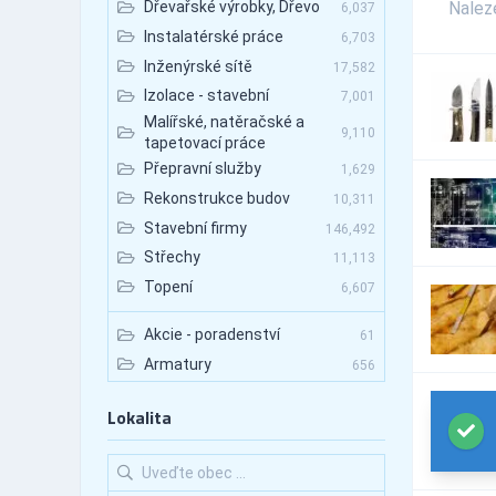
Nale
Dřevařské výrobky, Dřevo
6,037
Instalatérské práce
6,703
Inženýrské sítě
17,582
Izolace - stavební
7,001
Malířské, natěračské a
9,110
tapetovací práce
Přepravní služby
1,629
Rekonstrukce budov
10,311
Stavební firmy
146,492
Střechy
11,113
Topení
6,607
Akcie - poradenství
61
Armatury
656
Autobazary
78
Lokalita
Autobazary - nákladní vozy
113
Autobazary - osobní vozy
120
Autobazary - užitkové vozy
158