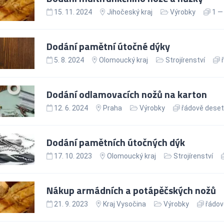
15. 11. 2024
Jihočeský kraj
Výrobky
1 — 
Dodání pamětní útočné dýky
5. 8. 2024
Olomoucký kraj
Strojírenství
ř
Dodání odlamovacích nožů na karton
12. 6. 2024
Praha
Výrobky
řádově deseti
Dodání pamětních útočných dýk
17. 10. 2023
Olomoucký kraj
Strojírenství
Nákup armádních a potápěčských nožů
21. 9. 2023
Kraj Vysočina
Výrobky
řádově