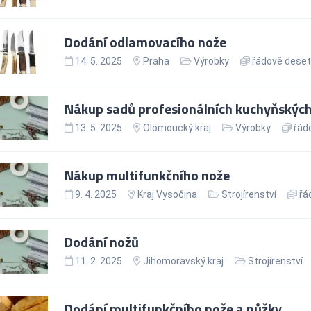
Dodání odlamovacího nože
14. 5. 2025
Praha
Výrobky
řádově deseti
Nákup sadů profesionálních kuchyňskýc
13. 5. 2025
Olomoucký kraj
Výrobky
řádo
Nákup multifunkčního nože
9. 4. 2025
Kraj Vysočina
Strojírenství
řád
Dodání nožů
11. 2. 2025
Jihomoravský kraj
Strojírenství
Dodání multifunkčního nože a nůžky