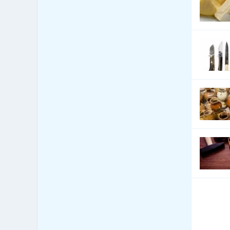
Cenné papíry - poradenství
580
Čerpací stanice
1,044
pohonných hmot
Čerpací stanice pohonných
342
hmot - LPG
Česká centra - export import
0
Cestovní kanceláře - služby
840
jiné
Cestovní kanceláře -
34
tuzemské zájezdy - hory
Cestovní kanceláře -
48
tuzemské zájezdy - léto
Cestovní kanceláře -
tuzemské zájezdy -
153
poznávací
Cestovní kanceláře -
75
tuzemské zájezdy - turistika
Cestovní kanceláře -
37
tuzemské zájezdy - zima
Cestovní kanceláře -
27
zahraniční zájezdy - hory
Cestovní kanceláře -
71