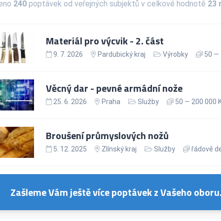
zeno
240
poptávek od veřejných subjektů v celkové hodnotě
23 
Materiál pro výcvik - 2. část
9. 7. 2026
Pardubický kraj
Výrobky
50 — 
Věcný dar - pevné armádní nože
25. 6. 2026
Praha
Služby
50 — 200 000 
Broušení průmyslových nožů
5. 12. 2025
Zlínský kraj
Služby
řádově de
Zašleme Vám ještě více poptávek z Vašeho oboru