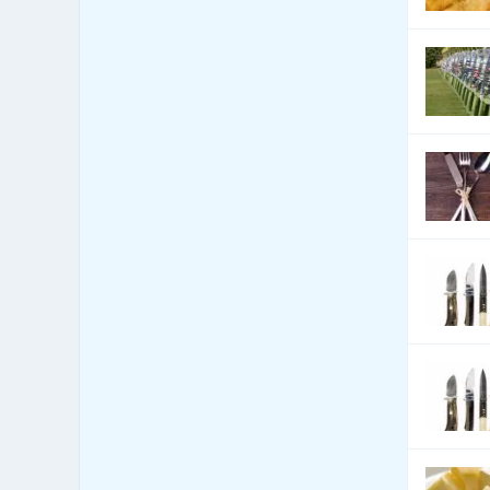
1,162
textilie
Bytová zařízení -
109
dekorativní předměty
Bytová zařízení - exotické
0
předměty
Bytová zařízení - keramika,
71
sklo
Bytová zařízení - koberce a
465
lina
Bytová zařízení - žaluzie a
1,044
stínící technika
Bytový fond: správa
264
Call Centra, Telemarketing
25
Čalounické materiály - prodej
94
Čalounické materiály -
40
výroba
CD-ROM - lisování, potisk,
71
vypalování
CD-ROM - prodej datových
272
nosičů
Celní úřady
6