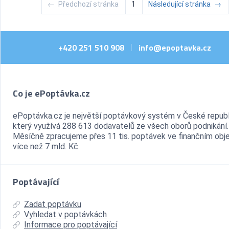
←
Předchozí stránka
1
Následující stránka
→
+420 251 510 908
info@epoptavka.cz
|
Co je ePoptávka.cz
ePoptávka.cz je největší poptávkový systém v České republ
který využívá 288 613 dodavatelů ze všech oborů podnikání.
Měsíčně zpracujeme přes 11 tis. poptávek ve finančním ob
více než 7 mld. Kč.
Poptávající
Zadat poptávku
Vyhledat v poptávkách
Informace pro poptávající