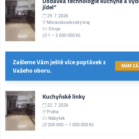
Dodávka technologie kuchyně a výd
jídel“
29. 7. 2026
Moravskoslezský kraj
Stroje
1 — 5 000 000 Kč
Zašleme Vám ještě více poptávek z
MÁM ZÁ
Vašeho oboru.
Kuchyňské linky
22. 7. 2026
Praha
Nábytek
200 000 — 1 000 000 Kč