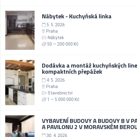
Nábytek - Kuchyňská linka
5. 5. 2026
Praha
Nábytek
50 — 200 000 Kč
Dodávka a montáž kuchyňských line
kompaktních přepážek
4. 5. 2026
Praha
Stavebnictví
1 — 5 000 000 Kč
VYBAVENÍ BUDOVY A BUDOVY B V P
A PAVILONU 2 V MORAVSKÉM BERO
30. 4. 2026