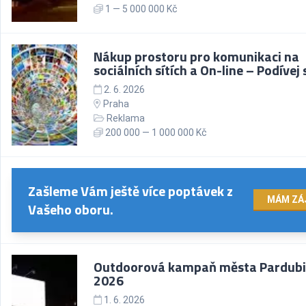
1 — 5 000 000 Kč
Nákup prostoru pro komunikaci na
sociálních sítích a On-line – Podívej 
2. 6. 2026
Praha
Reklama
200 000 — 1 000 000 Kč
Zašleme Vám ještě více poptávek z
MÁM ZÁ
Vašeho oboru.
Outdoorová kampaň města Pardubi
2026
1. 6. 2026