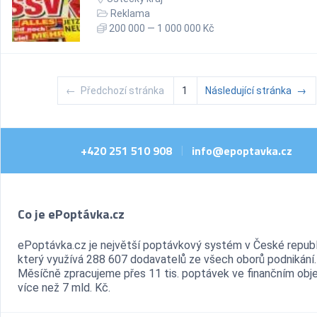
Reklama
200 000 — 1 000 000 Kč
←
Předchozí stránka
1
Následující stránka
→
+420 251 510 908
info@epoptavka.cz
|
Co je ePoptávka.cz
ePoptávka.cz je největší poptávkový systém v České republ
který využívá 288 607 dodavatelů ze všech oborů podnikání.
Měsíčně zpracujeme přes 11 tis. poptávek ve finančním ob
více než 7 mld. Kč.