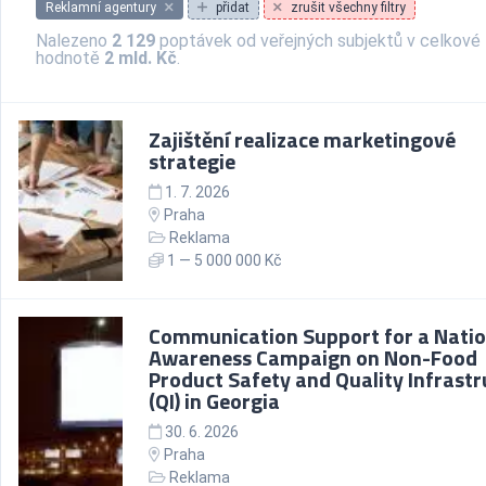
Reklamní agentury
přidat
zrušit všechny filtry
Nalezeno
2 129
poptávek od veřejných subjektů v celkové
hodnotě
2 mld. Kč
.
Zajištění realizace marketingové
strategie
1. 7. 2026
Praha
Reklama
1 — 5 000 000 Kč
Communication Support for a Nati
Awareness Campaign on Non-Food
Product Safety and Quality Infrastr
(QI) in Georgia
30. 6. 2026
Praha
Reklama