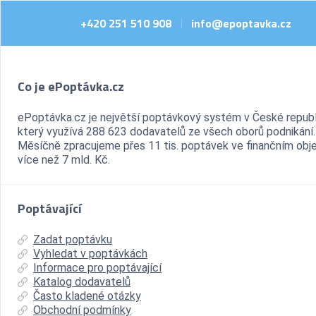
+420 251 510 908
info@epoptavka.cz
|
Co je ePoptávka.cz
ePoptávka.cz je největší poptávkový systém v České republ
který využívá 288 623 dodavatelů ze všech oborů podnikání.
Měsíčně zpracujeme přes 11 tis. poptávek ve finančním ob
více než 7 mld. Kč.
Poptávající
Zadat poptávku
Vyhledat v poptávkách
Informace pro poptávající
Katalog dodavatelů
Často kladené otázky
Obchodní podmínky