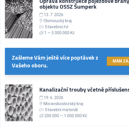
Oprava konstrukce pojezdové brány
objektu OSSZ Šumperk
13. 7. 2026
Olomoucký kraj
Stavebnictví
1 — 5 000 000 Kč
Zašleme Vám ještě více poptávek z
MÁM ZÁ
Vašeho oboru.
Kanalizační trouby včetně příslušen
19. 6. 2026
Moravskoslezský kraj
Stavební materiál
200 000 — 1 000 000 Kč