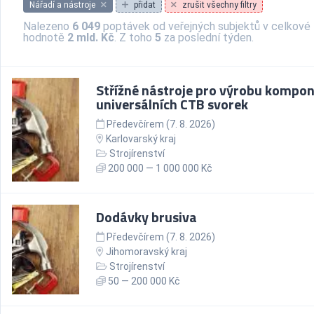
Nářadí a nástroje
přidat
zrušit všechny filtry
Nalezeno
6 049
poptávek od veřejných subjektů v celkové
hodnotě
2 mld. Kč
. Z toho
5
za poslední týden.
Střížné nástroje pro výrobu kompo
universálních CTB svorek
Předevčírem (7. 8. 2026)
Karlovarský kraj
Strojírenství
200 000 — 1 000 000 Kč
Dodávky brusiva
Předevčírem (7. 8. 2026)
Jihomoravský kraj
Strojírenství
50 — 200 000 Kč