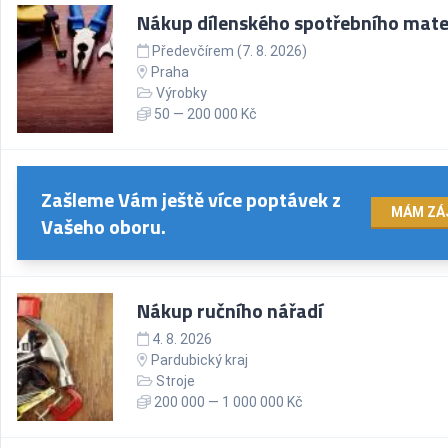
Nákup dílenského spotřebního mate
Předevčírem (7. 8. 2026)
Praha
Výrobky
50 — 200 000 Kč
Zašleme Vám ještě více poptávek z
MÁM ZÁ
Vašeho oboru.
Nákup ručního nářadí
4. 8. 2026
Pardubický kraj
Stroje
200 000 — 1 000 000 Kč