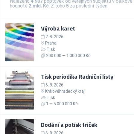
Nalezeno
4 907
poptávek od veřejných subjektů v celkové
hodnotě
2 mld. Kč
. Z toho
5
za poslední týden.
Výroba karet
7. 8. 2026
Praha
Tisk
200 000 — 1 000 000 Kč
Tisk periodika Radniční listy
6. 8. 2026
Královéhradecký kraj
Tisk
1 — 5 000 000 Kč
Dodání a potisk triček
6. 8. 2026