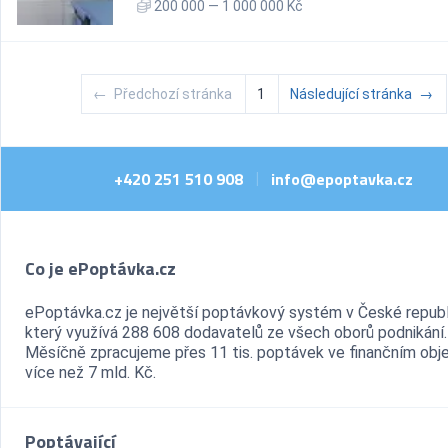
200 000 — 1 000 000 Kč
←
Předchozí stránka
1
Následující stránka
→
+420 251 510 908
info@epoptavka.cz
|
Co je ePoptávka.cz
ePoptávka.cz je největší poptávkový systém v České republ
který využívá 288 608 dodavatelů ze všech oborů podnikání.
Měsíčně zpracujeme přes 11 tis. poptávek ve finančním ob
více než 7 mld. Kč.
Poptávající