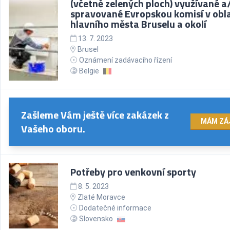
(včetně zelených ploch) využívané 
spravované Evropskou komisí v obla
hlavního města Bruselu a okolí
13. 7. 2023
Brusel
Oznámení zadávacího řízení
Belgie
Zašleme Vám ještě více zakázek z
MÁM ZÁ
Vašeho oboru.
Potřeby pro venkovní sporty
8. 5. 2023
Zlaté Moravce
Dodatečné informace
Slovensko