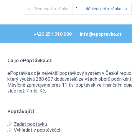
←
Předchozí stránka
1
Následující stránka
→
+420 251 510 908
info@epoptavka.cz
|
Co je ePoptávka.cz
ePoptávka.cz je největší poptávkový systém v České republ
který využívá 288 607 dodavatelů ze všech oborů podnikání.
Měsíčně zpracujeme přes 11 tis. poptávek ve finančním ob
více než 7 mld. Kč.
Poptávající
Zadat poptávku
Vyhledat v poptávkách