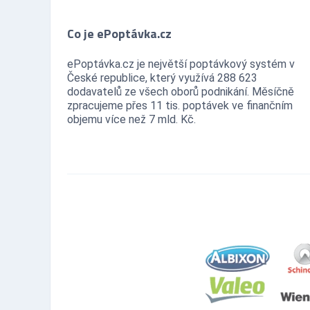
Čad
0
Černá Hora
Co je ePoptávka.cz
0
Chile
0
ePoptávka.cz je největší poptávkový systém v
Chorvatsko
0
České republice, který využívá 288 623
Čína
0
dodavatelů ze všech oborů podnikání. Měsíčně
Dánsko
0
zpracujeme přes 11 tis. poptávek ve finančním
objemu více než 7 mld. Kč.
Dominika
0
Dominikánská republika
0
Džibuti
0
Egypt
0
Ekvádor
0
Eritrea
0
Estonsko
0
Etiopie
0
Fidži
0
Filipíny
0
Finsko
0