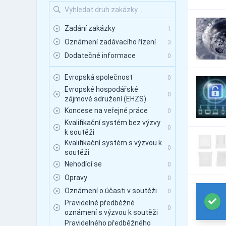
Zadání zakázky
1
Oznámení zadávacího řízení
3
Dodatečné informace
0
Evropská společnost
0
Evropské hospodářské
0
zájmové sdružení (EHZS)
Koncese na veřejné práce
0
Kvalifikační systém bez výzvy
0
k soutěži
Kvalifikační systém s výzvou k
0
soutěži
Nehodící se
0
Opravy
0
Oznámení o účasti v soutěži
0
Pravidelné předběžné
0
oznámení s výzvou k soutěži
Pravidelného předběžného