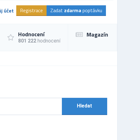
Registrace
Zadat
zdarma
poptávku
j účet
Hodnocení
Magazín
801 222
hodnocení
Hledat