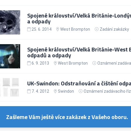
Spojené království/Velká Británie-Londýn:
a odpady
25. 6. 2014
West Brompton
Zadání zakázky
Spojené království/Velká Británie-West Br
odpadů a odpady
6. 9. 2013
West Brompton
Oznámení zadávac
UK-Swindon: Odstraňování a čištění odp
7. 4. 2012
Swindon
Oznámení zadávacího říz
Zašleme Vám ještě více zakázek z Vašeho oboru.