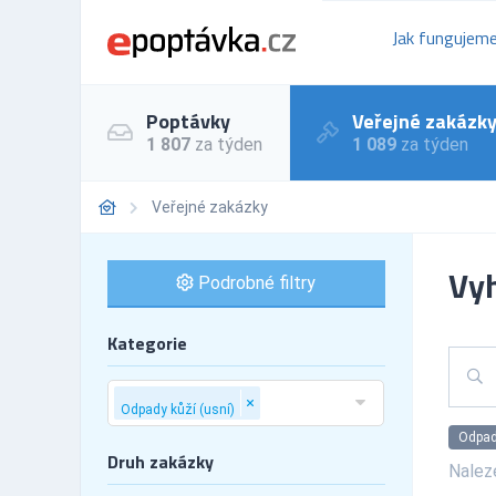
Jak fungujem
Poptávky
Veřejné zakázk
1 807
za týden
1 089
za týden
Veřejné zakázky
Vyh
Podrobné filtry
Kategorie
Odpady
Druh zakázky
Nale