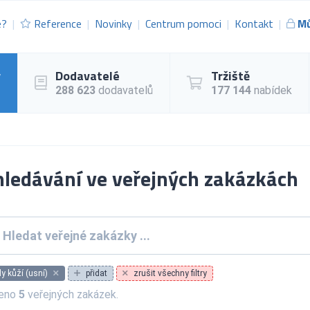
e?
Reference
Novinky
Centrum pomoci
Kontakt
Mů
y
Dodavatelé
Tržiště
288 623
dodavatelů
177 144
nabídek
ledávání ve veřejných zakázkách
 kůží (usní)
přidat
zrušit všechny filtry
zeno
5
veřejných zakázek.