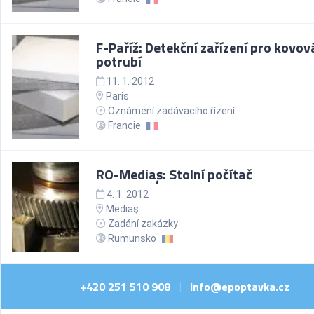
F-Paříž: Detekční zařízení pro kovov
potrubí
11. 1. 2012
Paris
Oznámení zadávacího řízení
Francie
RO-Mediaş: Stolní počítač
4. 1. 2012
Mediaş
Zadání zakázky
Rumunsko
+420 251 510 908
info@epoptavka.cz
|