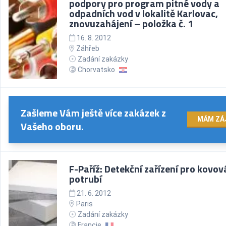
podpory pro program pitné vody a
odpadních vod v lokalitě Karlovac,
znovuzahájení – položka č. 1
16. 8. 2012
Záhřeb
Zadání zakázky
Chorvatsko
Zašleme Vám ještě více zakázek z
MÁM ZÁ
Vašeho oboru.
F-Paříž: Detekční zařízení pro kovov
potrubí
21. 6. 2012
Paris
Zadání zakázky
Francie