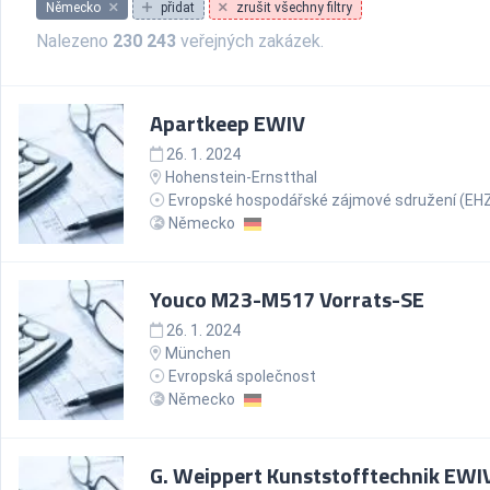
Německo
přidat
zrušit všechny filtry
Nalezeno
230 243
veřejných zakázek.
Apartkeep EWIV
26. 1. 2024
Hohenstein-Ernstthal
Evropské hospodářské zájmové sdružení (EH
Německo
Youco M23-M517 Vorrats-SE
26. 1. 2024
München
Evropská společnost
Německo
G. Weippert Kunststofftechnik EWI