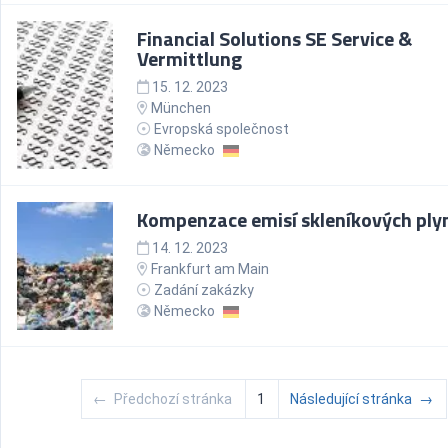
Financial Solutions SE Service &
Vermittlung
15. 12. 2023
München
Evropská společnost
Německo
Kompenzace emisí skleníkových ply
14. 12. 2023
Frankfurt am Main
Zadání zakázky
Německo
←
Předchozí stránka
1
Následující stránka
→