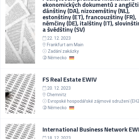
ekonomických dokumentů z angličti
dánštiny (DA), nizozemštiny (NL),
estonštiny (ET), francouzštiny (FR),
němčiny (DE), italštiny (IT), slovinšti
a švédštiny (SV)
22. 12. 2023
Frankfurt am Main
Zadání zakázky
Německo
FS Real Estate EWIV
20. 12. 2023
Chemnitz
Evropské hospodářské zájmové sdružení (EH
Německo
International Business Network EW
18. 12. 2023