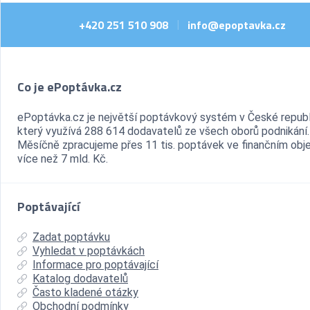
+420 251 510 908
info@epoptavka.cz
|
Co je ePoptávka.cz
ePoptávka.cz je největší poptávkový systém v České republ
který využívá 288 614 dodavatelů ze všech oborů podnikání.
Měsíčně zpracujeme přes 11 tis. poptávek ve finančním ob
více než 7 mld. Kč.
Poptávající
Zadat poptávku
Vyhledat v poptávkách
Informace pro poptávající
Katalog dodavatelů
Často kladené otázky
Obchodní podmínky