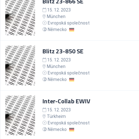
Blitz 23-866 SE
15. 12. 2023
München
Evropská společnost
Německo
Blitz 23-850 SE
15. 12. 2023
München
Evropská společnost
Německo
Inter-Collab EWIV
15. 12. 2023
Türkheim
Evropská společnost
Německo