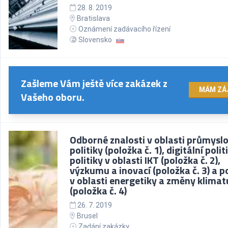
28. 8. 2019
Bratislava
Oznámení zadávacího řízení
Slovensko
Zašleme Vám ještě více zakázek z
MÁM ZÁ
Vašeho oboru.
Odborné znalosti v oblasti průmysl
politiky (položka č. 1), digitální polit
politiky v oblasti IKT (položka č. 2),
výzkumu a inovací (položka č. 3) a po
v oblasti energetiky a změny klimat
(položka č. 4)
26. 7. 2019
Brusel
Zadání zakázky