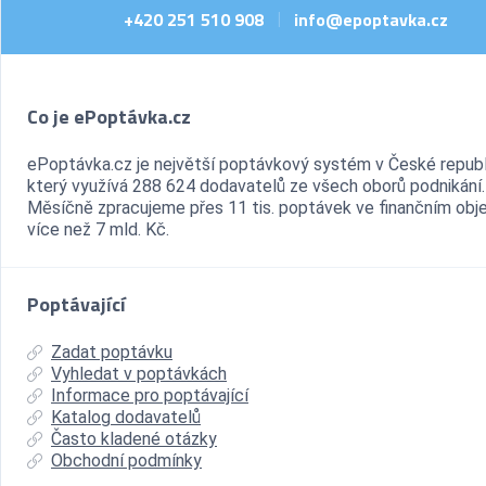
+420 251 510 908
info@epoptavka.cz
|
Co je ePoptávka.cz
ePoptávka.cz je největší poptávkový systém v České republ
který využívá 288 624 dodavatelů ze všech oborů podnikání.
Měsíčně zpracujeme přes 11 tis. poptávek ve finančním ob
více než 7 mld. Kč.
Poptávající
Zadat poptávku
Vyhledat v poptávkách
Informace pro poptávající
Katalog dodavatelů
Často kladené otázky
Obchodní podmínky