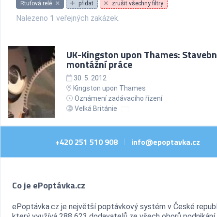
Rtuťová relé
přidat
zrušit všechny filtry
Nalezeno
1
veřejných zakázek.
UK-Kingston upon Thames: Stavebn
montážní práce
30. 5. 2012
Kingston upon Thames
Oznámení zadávacího řízení
Velká Británie
+420 251 510 908
info@epoptavka.cz
|
Co je ePoptávka.cz
ePoptávka.cz je největší poptávkový systém v České republ
který využívá 288 623 dodavatelů ze všech oborů podnikání.