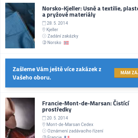
Norsko-Kjeller: Usně a textilie, plas
a pryžové materiály
28. 5. 2014
Kjeller
Zadání zakázky
Norsko
Zašleme Vám ještě více zakázek z
MÁM ZÁ
Vašeho oboru.
Francie-Mont-de-Marsan: Čistící
prostředky
20. 5. 2014
Mont-de-Marsan Cedex
Oznámení zadávacího řízení
Francie