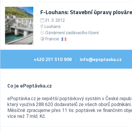
F-Louhans: Stavební úpravy plovár
31. 3. 2012
Louhans
Oznámení zadávacího řízení
Francie
+420 251 510 908
info@epoptavka.cz
|
Co je ePoptávka.cz
ePoptávka.cz je největší poptávkový systém v České republ
který využívá 288 620 dodavatelů ze všech oborů podnikání.
Měsíčně zpracujeme přes 11 tis. poptávek ve finančním ob
více než 7 mld. Kč.