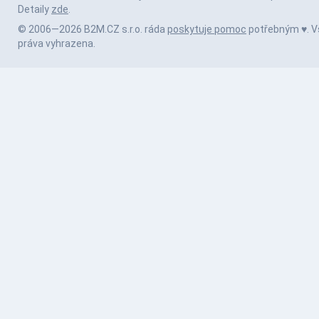
Detaily
zde
.
© 2006—2026 B2M.CZ s.r.o. ráda
poskytuje pomoc
potřebným ♥️. 
práva vyhrazena.