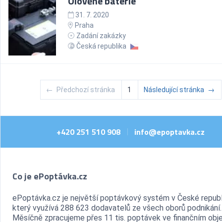
Olověné baterie
31. 7. 2020
Praha
Zadání zakázky
Česká republika
←
Předchozí stránka
1
Následující stránka
→
+420 251 510 908
info@epoptavka.cz
|
Co je ePoptávka.cz
ePoptávka.cz je největší poptávkový systém v České republ
který využívá 288 623 dodavatelů ze všech oborů podnikání.
Měsíčně zpracujeme přes 11 tis. poptávek ve finančním ob