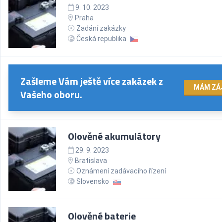
9. 10. 2023
Praha
Zadání zakázky
Česká republika
Zašleme Vám ještě více zakázek z
MÁM ZÁ
Vašeho oboru.
Olověné akumulátory
29. 9. 2023
Bratislava
Oznámení zadávacího řízení
Slovensko
Olověné baterie