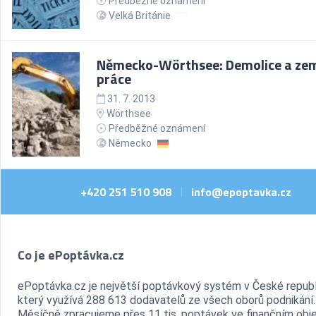
Předběžné oznámení
Velká Británie
Německo-Wörthsee: Demolice a ze
práce
31. 7. 2013
Wörthsee
Předběžné oznámení
Německo
+420 251 510 908
info@epoptavka.cz
|
Co je ePoptávka.cz
ePoptávka.cz je největší poptávkový systém v České republ
který využívá 288 613 dodavatelů ze všech oborů podnikání.
Měsíčně zpracujeme přes 11 tis. poptávek ve finančním ob