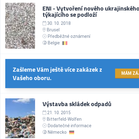
ENI - Vytvoření nového ukrajinskéh
týkajícího se podloží
30. 10. 2018
Brusel
Předběžné oznámení
Belgie
Zašleme Vám ještě více zakázek z
MÁM ZÁ
Vašeho oboru.
Výstavba skládek odpadů
21. 10. 2015
Bitterfeld-Wolfen
Dodatečné informace
Německo