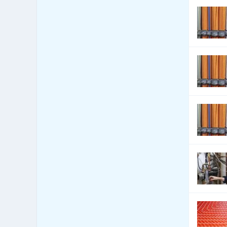
Írán
0
Irsko
0
Island
0
Itálie
0
Izrael
0
Jamajka
0
Japonsko
0
Jemen
0
Jihoafrická republika
0
Jižní Korea
0
Jordánsko
0
Kambodža
0
Kamerun
0
Kanada
0
Kapverdy
0
Kazachstán
0