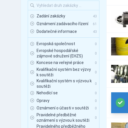
Zadání zakázky
43
Oznámení zadávacího řízení
61
Dodatečné informace
43
Evropská společnost
0
Evropské hospodářské
0
zájmové sdružení (EHZS)
Koncese na veřejné práce
0
Kvalifikační systém bez výzvy
0
k soutěži
Kvalifikační systém s výzvou k
0
soutěži
Nehodící se
0
Opravy
0
Oznámení o účasti v soutěži
0
Pravidelné předběžné
0
oznámení s výzvou k soutěži
Pravidelného předběžného