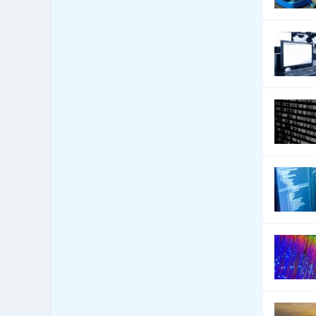
Čad
0
Černá Hora
0
Chile
0
Chorvatsko
0
Čína
0
Dánsko
0
Dominika
0
Dominikánská republika
0
Džibuti
0
Egypt
0
Ekvádor
0
Eritrea
0
Estonsko
0
Etiopie
0
Fidži
0
Filipíny
0
Finsko
0