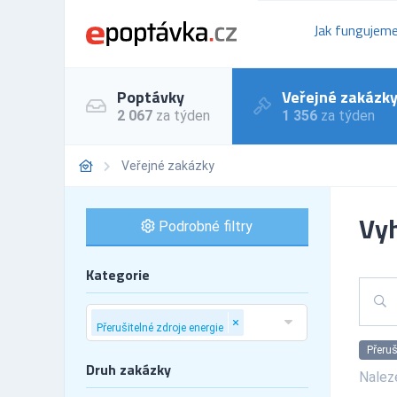
Jak fungujem
Poptávky
Veřejné zakázk
2 067
za týden
1 356
za týden
Veřejné zakázky
Vyh
Podrobné filtry
Kategorie
Přeruš
Druh zakázky
Nale