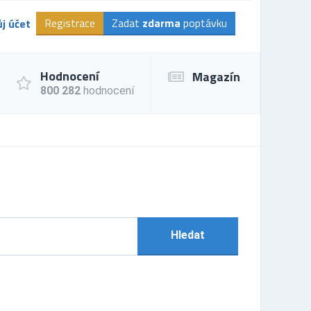
Registrace
Zadat
zdarma
poptávku
j účet
Hodnocení
Magazín
800 282
hodnocení
Hledat