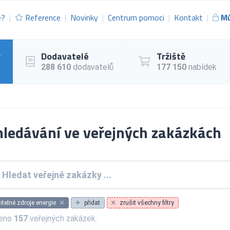
e?
Reference
Novinky
Centrum pomoci
Kontakt
Mů
y
Dodavatelé
Tržiště
288 610
dodavatelů
177 150
nabídek
ledávání ve veřejných zakázkách
itelné zdroje energie
přidat
zrušit všechny filtry
zeno
157
veřejných zakázek.