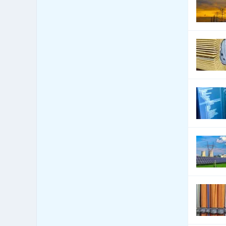
Francie
23
Francouzská Polynésie
0
Gabon
0
Gambie
0
Ghana
0
Gibraltar
0
Grenada
0
Gruzie
0
Guatemala
0
Guinea
0
Guinea-Bissau
0
Guyana
0
Haiti
0
Honduras
0
Indie
0
Indonésie
0
Irák
0