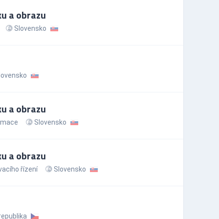
ku a obrazu
Slovensko
lovensko
ku a obrazu
rmace
Slovensko
ku a obrazu
cího řízení
Slovensko
republika