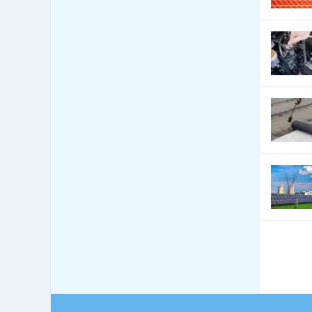
Keňa
0
Kiribati
0
Kolumbie
0
Komory
0
Kongo
0
Konžská demokratická
0
republika
Kostarika
0
Kypr
0
Kyrgyzstán
0
Laos
0
Lesotho
0
Libanon
0
Libérie
0
Lichtenštejnsko
0
Litva
4
Lotyšsko
1
Lucembursko
0