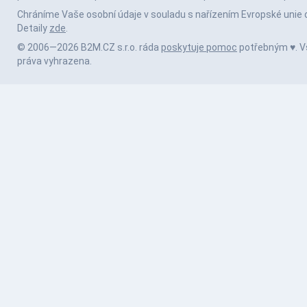
Chráníme Vaše osobní údaje v souladu s nařízením Evropské unie 
Detaily
zde
.
© 2006—2026 B2M.CZ s.r.o. ráda
poskytuje pomoc
potřebným ♥️. 
práva vyhrazena.