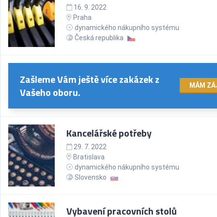
16. 9. 2022
Praha
dynamického nákupního systému
Česká republika
Zašleme Vám ještě více zakázek z
MÁM ZÁ
Vašeho oboru.
Kancelářské potřeby
29. 7. 2022
Bratislava
dynamického nákupního systému
Slovensko
Vybavení pracovních stolů