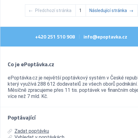
←
Předchozí stránka
1
Následující stránka
→
+420 251 510 908
info@epoptavka.cz
|
Co je ePoptávka.cz
ePoptávka.cz je největší poptávkový systém v České republ
který využívá 288 612 dodavatelů ze všech oborů podnikání.
Měsíčně zpracujeme přes 11 tis. poptávek ve finančním ob
více než 7 mld. Kč.
Poptávající
Zadat poptávku
Vyhledat v poptávkách