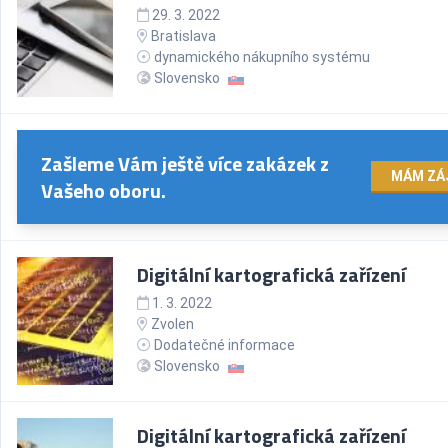
29. 3. 2022
Bratislava
dynamického nákupního systému
Slovensko
Zašleme Vám ještě více zakázek z
MÁM ZÁ
Vašeho oboru.
Digitální kartografická zařízení
1. 3. 2022
Zvolen
Dodatečné informace
Slovensko
Digitální kartografická zařízení