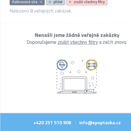
Rafinovaná síra
přidat
zrušit všechny filtry
Nalezeno
0
veřejných zakázek.
Nenašli jsme žádné veřejné zakázky
Doporučujeme
zrušit všechny filtry
a začít znovu.
+420 251 510 908
info@epoptavka.cz
|